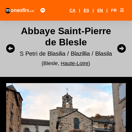
CA
|
ES
|
EN
|
FR
Abbaye Saint-Pierre
de Blesle
S Petri de Blasilia / Blazillia / Blasila
(Blesle,
Haute-Loire
)