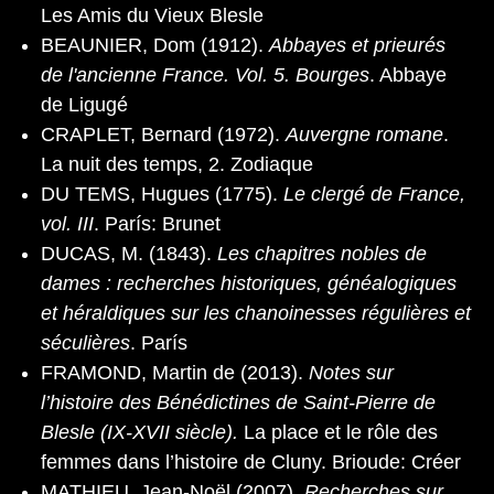
Les Amis du Vieux Blesle
BEAUNIER, Dom (1912).
Abbayes et prieurés
de l'ancienne France. Vol. 5. Bourges
. Abbaye
de Ligugé
CRAPLET, Bernard (1972).
Auvergne romane
.
La nuit des temps, 2. Zodiaque
DU TEMS, Hugues (1775).
Le clergé de France,
vol. III
. París: Brunet
DUCAS, M. (1843).
Les chapitres nobles de
dames : recherches historiques, généalogiques
et héraldiques sur les chanoinesses régulières et
séculières
. París
FRAMOND, Martin de (2013).
Notes sur
l’histoire des Bénédictines de Saint-Pierre de
Blesle (IX-XVII siècle).
La place et le rôle des
femmes dans l’histoire de Cluny. Brioude: Créer
MATHIEU, Jean-Noël (2007).
Recherches sur