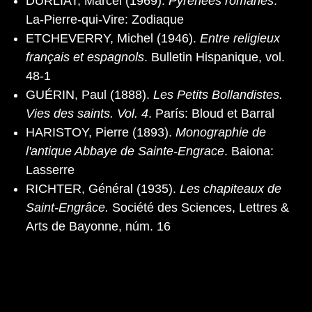
DURLIAT, Marcel (1969).
Pyrénées romanes
.
La-Pierre-qui-Vire: Zodiaque
ETCHEVERRY, Michel (1946).
Entre religieux
français et espagnols
. Bulletin Hispanique, vol.
48-1
GUÉRIN, Paul (1888).
Les Petits Bollandistes.
Vies des saints. Vol. 4
. París: Bloud et Barral
HARISTOY, Pierre (1893).
Monographie de
l'antique Abbaye de Sainte-Engrace
. Baiona:
Lasserre
RICHTER, Général (1935).
Les chapiteaux de
Saint-Engrâce.
Société des Sciences, Lettres &
Arts de Bayonne, núm. 16