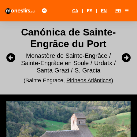
CA
|
ES
|
EN
|
FR
Canónica de Sainte-
Engrâce du Port
Monastère de Sainte-Engrâce /
Sainte-Engrâce en Soule / Urdatx /
Santa Grazi / S. Gracia
(Sainte-Engrace,
Pirineos Atlánticos
)