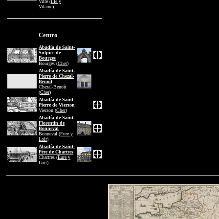
Vitré (
Ille y
Vilaine
)
Centro
Abadía de Saint-
Sulpice de
Bourges
Bourges (
Cher
)
Abadía de Saint-
Pierre de Chezal-
Benoît
Chezal-Benoît
(
Cher
)
Abadía de Saint-
Pierre de Vierzon
Vierzon (
Cher
)
Abadía de Saint-
Florentin de
Bonneval
Bonneval (
Eure y
Loir
)
Abadía de Saint-
Père de Chartres
Chartres (
Eure y
Loir
)