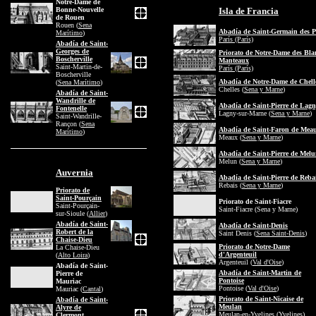
Notre-Dame de
Bonne-Nouvelle
Isla de Francia
de Rouen
Rouen (
Sena
Abadía de Saint-Germain des P
Marítimo
)
París (París)
Abadía de Saint-
Georges de
Priorato de Notre-Dame des Bla
Boscherville
Manteaux
Saint-Martin-de-
París (París)
Boscherville
Abadía de Notre-Dame de Chell
(
Sena Marítimo
)
Chelles (
Sena y Marne
)
Abadía de Saint-
Wandrille de
Abadía de Saint-Pierre de Lag
Fontenelle
Lagny-sur-Marne (
Sena y Marne
)
Saint-Wandrille-
Rançon (
Sena
Abadía de Saint-Faron de Mea
Marítimo
)
Meaux (
Sena y Marne
)
Abadía de Saint-Pierre de Mel
Melun (
Sena y Marne
)
Auvernia
Abadía de Saint-Pierre de Reba
Rebais (
Sena y Marne
)
Priorato de
Saint-Pourçain
Priorato de Saint-Fiacre
Saint-Pourçain-
Saint-Fiacre (Sena y Marne)
sur-Sioule (
Allier
)
Abadía de Saint-
Abadía de Saint-Denis
Robert de la
Saint Denis (
Sena Saint-Denis
)
Chaise-Dieu
Priorato de Notre-Dame
La Chaise-Dieu
d'Argenteuil
(
Alto Loira
)
Argenteuil (
Val d'Oise
)
Abadía de Saint-
Abadía de Saint-Martin de
Pierre de
Pontoise
Mauriac
Pontoise (
Val d'Oise
)
Mauriac (
Cantal
)
Priorato de Saint-Nicaise de
Abadía de Saint-
Meulan
Alyre de
Meulan-en-Yvelines (
Yvelines
)
Clermont