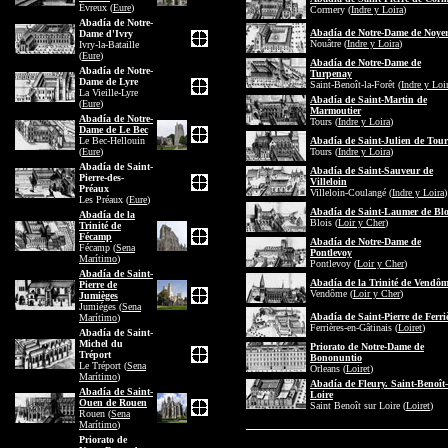
Évreux (
Eure
)
Cormery (
Indre y Loira
)
Abadía de Notre-
Abadía de Notre-Dame de Noye
Dame d'Ivry
Nouâtre (
Indre y Loira
)
Ivry-la-Bataille
(
Eure
)
Abadía de Notre-Dame de
Abadía de Notre-
Turpenay
Dame de Lyre
Saint-Benoît-la-Forêt (
Indre y Loi
La Vieille-Lyre
Abadía de Saint-Martin de
(
Eure
)
Marmoutier
Abadía de Notre-
Tours (
Indre y Loira
)
Dame de Le Bec
Le Bec-Hellouin
Abadía de Saint-Julien de Tour
(
Eure
)
Tours (
Indre y Loira
)
Abadía de Saint-
Abadía de Saint-Sauveur de
Pierre-des-
Villeloin
Préaux
Villeloin-Coulangé (
Indre y Loira
)
Les Préaux (
Eure
)
Abadía de Saint-Laumer de Blo
Abadía de la
Blois (
Loir y Cher
)
Trinité de
Fécamp
Abadía de Notre-Dame de
Fécamp (
Sena
Pontlevoy
Marítimo
)
Pontlevoy (
Loir y Cher
)
Abadía de Saint-
Abadía de la Trinité de Vendô
Pierre de
Vendôme (
Loir y Cher
)
Jumièges
Jumiéges (
Sena
Abadía de Saint-Pierre de Ferri
Marítimo
)
Ferrières-en-Gâtinais (
Loiret
)
Abadía de Saint-
Michel du
Priorato de Notre-Dame de
Tréport
Bononuntio
Le Tréport (
Sena
Orleans (
Loiret
)
Marítimo
)
Abadía de Fleury. Saint-Benoît-
Abadía de Saint-
Loire
Ouen de Rouen
Saint Benoît sur Loire (
Loiret
)
Rouen (
Sena
Marítimo
)
Priorato de