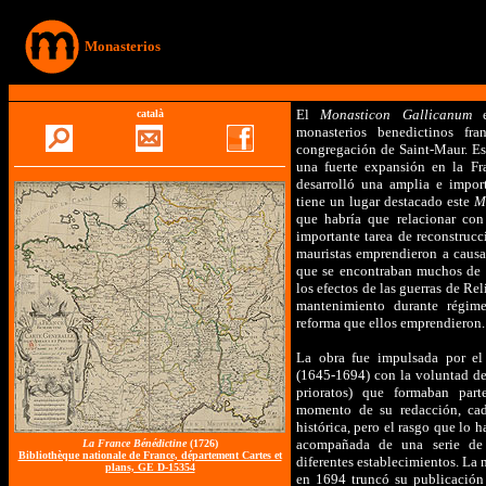
Monasterios
El
Monasticon Gallicanum
e
català
monasterios benedictinos fra
congregación de Saint-Maur. Est
una fuerte expansión en la Fr
desarrolló una amplia e import
tiene un lugar destacado este
M
que habría que relacionar con
importante tarea de reconstrucc
mauristas emprendieron a causa
que se encontraban muchos de e
los efectos de las guerras de Re
mantenimiento durante régime
reforma que ellos emprendieron.
La obra fue impulsada por e
(1645-1694) con la voluntad de 
prioratos) que formaban par
momento de su redacción, cad
histórica, pero el rasgo que lo 
acompañada de una serie de 
La France Bénédictine
(1726)
Bibliothèque nationale de France, département Cartes et
diferentes establecimientos. L
plans, GE D-15354
en 1694 truncó su publicación 