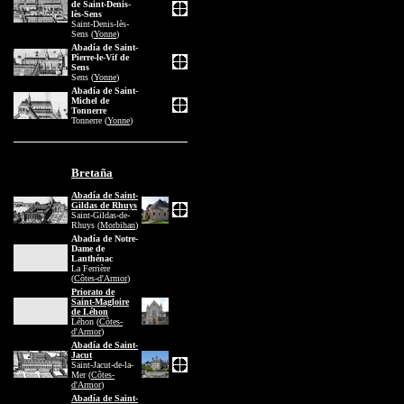
de Saint-Denis-
lès-Sens
Saint-Denis-lès-
Sens (
Yonne
)
Abadía de Saint-
Pierre-le-Vif de
Sens
Sens (
Yonne
)
Abadía de Saint-
Michel de
Tonnerre
Tonnerre (
Yonne
)
Bretaña
Abadía de Saint-
Gildas de Rhuys
Saint-Gildas-de-
Rhuys (
Morbihan
)
Abadía de Notre-
Dame de
Lanthénac
La Ferrière
(
Côtes-d'Armor
)
Priorato de
Saint-Magloire
de Léhon
Léhon (
Côtes-
d'Armor
)
Abadía de Saint-
Jacut
Saint-Jacut-de-la-
Mer (
Côtes-
d'Armor
)
Abadía de Saint-