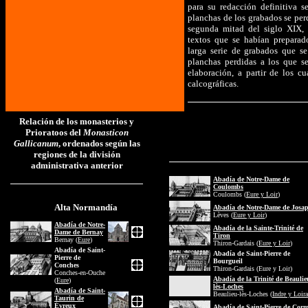
para su redacción definitiva s
planchas de los grabados se perd
segunda mitad del siglo XIX, 
textos que se habían preparad
larga serie de grabados que se
planchas perdidas a los que s
elaboración, a partir de los c
calcográficas.
Relación de los monasterios y
Relació dels monestirs i Prior
Prioratoos del
Monasticon
Monasticon Gallicanum
, ordenats
Gallicanum
, ordenados según las
regions de la divisió administrat
regiones de la división
administrativa anterior
Abadía de Notre-Dame de
Coulombs
Coulombs (
Eure y Loir
)
Alta Normandía
Abadía de Notre-Dame de Josa
Lèves (
Eure y Loir
)
Abadía de Notre-
Abadía de la Sainte-Trinité de
Dame de Bernay
Tiron
Bernay (
Eure
)
Thiron-Gardais (
Eure y Loir
)
Abadía de Saint-
Abadía de Saint-Pierre de
Pierre de
Bourgueil
Conches
Thiron-Gardais (Eure y Loir)
Conches-en-Ouche
Abadía de la Trinité de Beaulie
(
Eure
)
lès-Loches
Abadía de Saint-
Beaulieu-lès-Loches (
Indre y Loira
Taurin de
Évreux
Abadía de Saint-Pierre de Cor