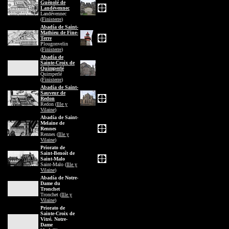
Guénolé de
Landévennec
Landévennec
(
Finisterre
)
Abadía de Saint-
Mathieu de Fine-
Terre
Plougonvelin
(
Finisterre
)
Abadía de
Sainte-Croix de
Quimperlé
Quimperlé
(
Finisterre
)
Abadía de Saint-
Sauveur de
Redon
Redon (
Ille y
Vilaine
)
Abadía de Saint-
Melaine de
Rennes
Rennes (
Ille y
Vilaine
)
Priorato de
Saint-Benoît de
Saint-Malo
Saint-Malo (
Ille y
Vilaine
)
Abadía de Notre-
Dame du
Tronchet
Tronchet (
Ille y
Vilaine
)
Priorato de
Sainte-Croix de
Vitré. Notre-
Dame