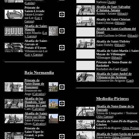
Narbona (
Aude
)
(
Landas
)
Abadía de Sant Salvador
Priorato de
d'Aniana. Aniane
Sainte-Livrade
Aniana / Aniane (
Hérault
)
Sainte-Livrade-
sur-Lot (
Lot y
Abadía de Saint-Chinian
Garona
)
Saint-Chinian (
Hérault
)
Abadía de Saint-
Abadía de Saint-Guilhem del
Maurin
Desert
Saint-Maurin (
Lot
Saint-Guilhem-le-Désert (
Hérault
)
y Garona
)
Abadía de Saint-
Abadía de Saint-Thibéry
Gervais et
Saint-Thibéry (
Hérault
)
Protais d'Eysses
Abadía de Saint-Martin i Saint
Villeneuve-sur-Lot
Mayan de Villemagne
(
Lot y Garona
)
Villemagne (
Hérault
)
Priorato de Notre-Dame de
Rochefort
Rochefort-du-Gard (
Gard
)
Baja Normandía
Abadía de Saint-André de
Villeneuve-lès-Avignon
Priorato de
Villeneuve-lès-Avignon (
Gard
)
Notre-Dame de
Beaumont
Beaumont-en-
Auge (
Calvados
)
Mediodía-Pirineos
Abadía de los
Hombres. Saint
Ètienne de Caen
Abadía de Notre-Dame de la
Caen (
Calvados
)
Daurade
Tolosa de Llenguadoc / Toulouse
Abadía de Saint-
(
Alto Garona
)
Pierre-sur-Dives
Saint-Pierre-sur-
Abadía de Saint-Pé-de-Bigorre,
Dives (
Calvados
)
Génères
Saint-Pé-de-Bigorre (
Altos Pirine
Priorato de
Saint-Vigor-le-
Abadía de Saint-Savin-en-Lav
Grand, o près
Saint-Savin (
Altos Pirineos
)
Bayeux