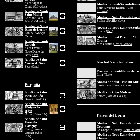
Saint-Vigor-le-
Abadía de Saint-Sever-de-Rust
Grand (
Calvados
)
Saint-Sever-de-Rustan (
Altos
Abadía de Mont-
Pirineos
)
Saint-Michel
Abadía de Notre-Dame de Souil
Le Mont-Saint-
Solhac /Souillac (
Lot
)
Michel (
Mancha
)
Abadía de Notre-
Abadía de Notre-Dame de Sorèz
Dame de Lonlay
Sorèze (
Tarn
)
Lonlay-l'Abbaye
(
Orne
)
Abadía de Saint-Pierre de Mas-
Grenier
Abadía de Saint-
Mas-Grenier (
Tarn y Garona
)
Évroult
Saint-Evroult-
Notre-Dame-du-
Bois (
Orne
)
Abadía de Saint-
Norte-Paso de Calais
Martin de Sées
Sées (
Orne
)
Priorato de Saint-Martin de Fiv
Lilla (Norte)
Abadía de Saint-Josse-sur-Mer
Borgoña
Saint-Josse (Paso de Calais)
Abadía de Saint-
Abadía de Saint-Wulmer
Pierre de Bèze
Samer (Paso de Calais)
Bèze (
Côte-d'Or
)
Abadía de Saint-
Bénigne de
Dijon
Dijon (
Côte-d'Or
)
Países del Loira
Abadía de Saint-
Pierre de
Abadía de Notre-Dame de Blanc
Flavigny
Couronne
Flavigny-sur-
La Chapelle-Launay (
Loire-Atlant
Ozerain (
Côte-
Abadía de Notre-Dame de la
d'Or
)
Chaume