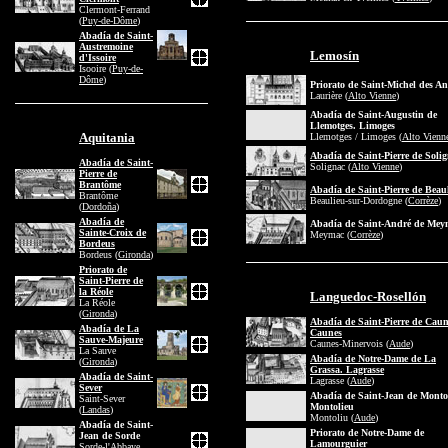
Clermont-Ferrand
(
Puy-de-Dôme
)
Abadía de Saint-
Austremoine
Lemosín
d'Issoire
Isooire (
Puy-de-
Dôme
)
Priorato de Saint-Michel des An
Laurière (
Alto Vienne
)
Abadía de Saint-Augustin de
Llemotges. Limoges
Aquitania
Llemotges / Limoges (
Alto Vienn
Abadía de Saint-Pierre de Soli
Abadía de Saint-
Solignac (
Alto Vienne
)
Pierre de
Brantôme
Abadía de Saint-Pierre de Beau
Brantôme
Beaulieu-sur-Dordogne (
Corrèze
)
(
Dordoña
)
Abadía de
Abadía de Saint-André de Mey
Sainte-Croix de
Meymac (
Corrèze
)
Bordeus
Bordeus (
Gironda
)
Priorato de
Saint-Pierre de
la Réole
Languedoc-Rosellón
La Réole
(
Gironda
)
Abadía de Saint-Pierre de Caun
Abadía de La
Caunes
Sauve-Majeure
Caunes-Minervois (
Aude
)
La Sauve
Abadía de Notre-Dame de La
(
Gironda
)
Grassa. Lagrasse
Abadía de Saint-
Lagrasse (
Aude
)
Sever
Abadía de Saint-Jean de Monto
Saint-Sever
Montolieu
(
Landas
)
Montoliu (
Aude
)
Abadía de Saint-
Priorato de Notre-Dame de
Jean de Sorde
Lamourguier
Sorde-l'Abbaye