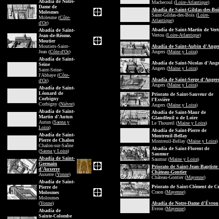
Abadía de Notre-
Machecoul (
Loire-Atlantique
)
Dame de
Abadía de Saint-Gildas-des-Boi
Molesmes
Saint-Gildas-des-Bois (
Loire-
Molesme (
Côte-
Atlantique
)
d'Or
)
Abadía de Saint-Martin de Ver
Abadía de Saint-
Vertou (
Loire-Atlantique
)
Jean-de-Réome.
Moutier
Moutiers-Saint-
Abadía de Saint-Aubin d'Ange
Jean (
Côte-d'Or
)
Angers (
Maine y Loira
)
Abadía de Saint-
Abadía de Saint-Nicolas d'Ange
Seine
Angers (
Maine y Loira
)
Saint-Seine-
l'Abbaye (
Côte-
Abadía de Saint-Serge d'Anger
d'Or
)
Angers (
Maine y Loira
)
Abadía de Saint-
Léonard de
Priorato de Saint-Sauveur de
Corbigny
l'Esvière
Corbigny (
Nièvre
)
Angers (
Maine y Loira
)
Abadía de Saint-
Abadía de Saint-Maur de
Martin d'Autun
Glandfeuil o de Loire
Autun (
Saona y
Le Thoureil (
Maine y Loira
)
Loira
)
Abadía de Saint-Pierre de
Abadía de Saint-
Montreuil-Bellay
Pierre de Chalon
Montreuil-Bellay (
Maine y Loira
)
Chalon-sur-Saône
Abadía de Saint-Florent de
(
Saona y Loira
)
Saumur
Abadía de Saint-
Saumur (
Maine y Loira
)
Germain
Priorato de Saint-Jean-Baptiste
d'Auxerre
Château-Gontier
Auxerre (
Yonne
)
Château-Gontier (
Mayenne
)
Abadía de Saint-
Priorato de Saint-Clément de C
Pierre de
Craon (
Mayenne
)
Molosmes
Molosmes
(
Yonne
)
Abadía de Notre-Dame d'Évron
Évron (
Mayenne
)
Abadía de
Sainte-Colombe