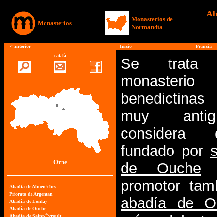
Ab
Monasterios de
Monasterios
Normandía
<
anterior
Inicio
Francia
català
Se trata
monaste
benedictinas
muy anti
considera
fundado por
Orne
de Ouche
(
promotor tam
abadía de O