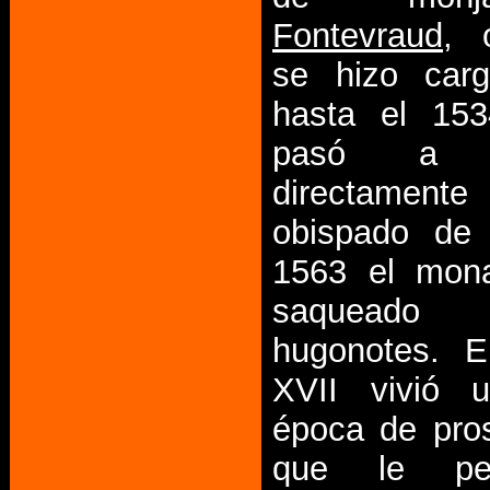
Fontevraud
, 
se hizo carg
hasta el 153
pasó a d
directame
obispado de
1563 el mona
saqueado 
hugonotes. E
XVII vivió 
época de pros
que le per