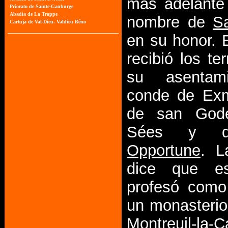
más adelante 
nombre de
Sa
en su honor. 
recibió los te
su asentam
conde de Exm
de san God
Sées y
Opportune
. L
dice que es
profesó como
un monasterio
Montreuil-la-