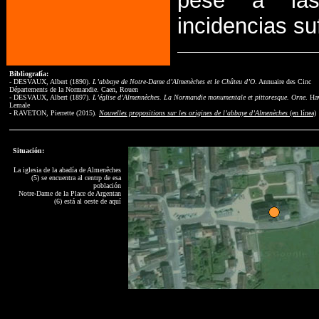
pese a la
incidencias su
Bibliografía:
- DESVAUX, Albert (1890).
L’abbaye de Notre-Dame d’Almenèches et le Châteu d’O
. Annuaire des Cinc
Départements de la Normandie. Caen, Rouen
- DESVAUX, Albert (1897).
L’église d’Almennèches. La Normandie monumentale et pittoresque. Orne
. Ha
Lemale
- RAVETON, Pierrette (2015).
Nouvelles propositions sur les origines de l’abbaye d’Almenèches
(en línea)
Situación:
La iglesia de la abadía de Almenêches
(5) se encuentra al centrp de esa
población
Notre-Dame de la Place de Argentan
(6) está al oeste de aquí