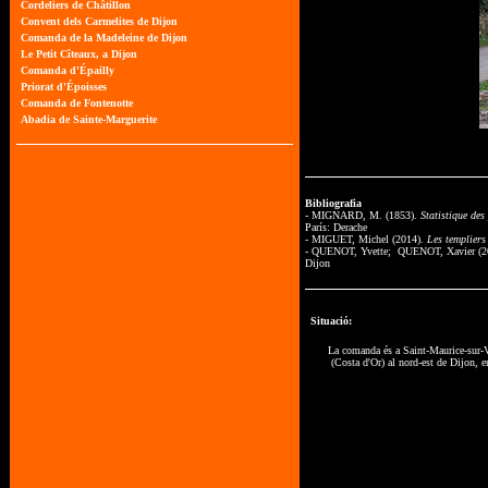
Bibliografia
- MIGNARD, M. (1853).
Statistique de
París: Derache
- MIGUET, Michel (2014).
Les templiers
- QUENOT, Yvette; QUENOT, Xavier (2
Dijon
Situació:
La comanda és a Saint-Maurice-sur-
(Costa d'Or) al nord-est de Dijon, e