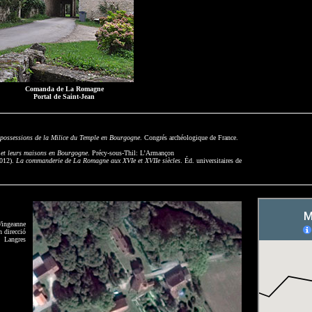
Comanda de La Romagne
Portal de Saint-Jean
s possessions de la Milice du Temple en Bourgogne
. Congrés archéologique de France.
 et leurs maisons en Bourgogne
. Précy-sous-Thil: L’Armançon
012).
La commanderie de La Romagne aux XVIe et XVIIe siècles
. Éd. universitaires de
Vingeanne
n direcció
Langres