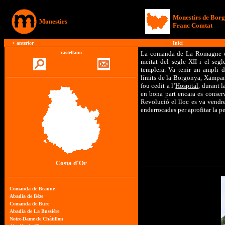
Monestirs de Bor
Monestirs
Franc Comtat
< anterior
Inici
castellano
La comanda de La Romagne es 
meitat del segle XII i el seg
templera. Va tenir un ampli d
límits de la Borgonya, Xampan
fou cedit a l’
Hospital
, durant 
en bona part encara es conserv
Revolució el lloc es va vendre
enderrocades per aprofitar la pe
Costa d'Or