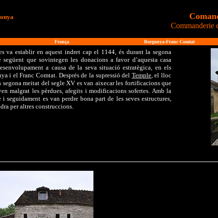
Comand
gonya
Commanderie 
França
Borgonya-Franc Comtat
va establir en aquest indret cap el 1144, és durant la segona
le següent que sovintegen les donacions a favor d’aquesta casa
esenvolupament a causa de la seva situació estratègica, en els
ya i el Franc Comtat. Després de la supressió del
Temple
, el lloc
la segona meitat del segle XV es van aixecar les fortificacions que
en malgrat les pèrdues, afegits i modificacions sofertes. Amb la
 i seguidament es van perdre bona part de les seves estructures,
dra per altres construccions.