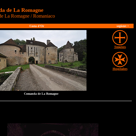
a de La Romagne
de La Romagne / Romaniaco
Costa d'Or
següent >
Templers
Hospitalers
Comanda de La Romagne