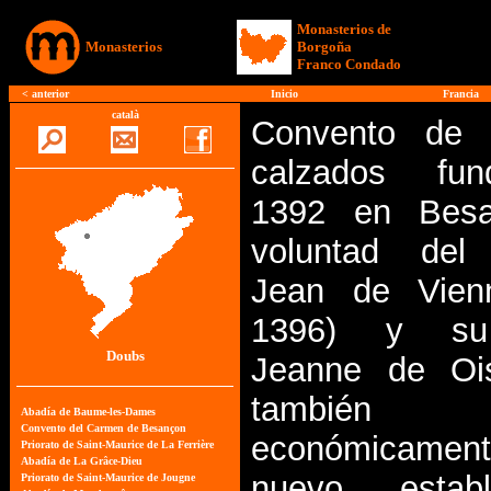
Monasterios de
Monasterios
Borgoña
Franco Condado
<
anterior
Inicio
Francia
català
Convento de c
calzados fu
1392 en Besa
voluntad del 
Jean de Vien
1396) y su
Doubs
Jeanne de Oi
también d
económicam
nuevo estable