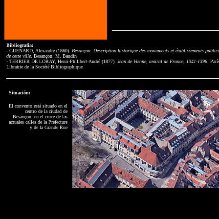
Bibliografía:
- GUENARD, Alexandre (1860).
Besançon. Description historique des monuments et établissements public
de cette ville
. Besançon: M. Baudin
- TERRIER DE LORAY, Henri-Philibert-André (1877).
Jean de Vienne, amiral de France, 1341-1396
. Parí
Librairie de la Société Bibliographique
Situación:
El convento está situado en el
centro de la ciudad de
Besançon, en el cruce de las
actuales calles de la Préfecture
y de la Grande Rue