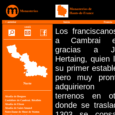
Monasterios de
Monasterios
Hauts-de-France
<
anterior
Inicio
Francia
català
Los franciscano
a Cambrai 
gracias a 
Hertaing, quien l
su primer establ
pero muy pron
Norte
adquirieron
terrenos en ot
donde se trasla
1303 se consa