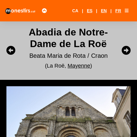
CA
|
ES
|
EN
|
FR
Abadia de Notre-
Dame de La Roë
Beata Maria de Rota / Craon
(La Roë,
Mayenne
)