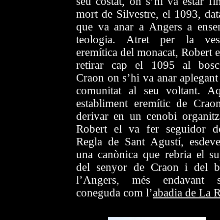
seu costat, on s’hi va estar fi
mort de Silvestre, el 1093, dat
que va anar a Angers a ense
teologia. Atret per la ves
eremítica del monacat, Robert e
retirar cap el 1095 al bos
Craon on s’hi va anar aplegant
comunitat al seu voltant. Aq
establiment eremític de Crao
derivar en un cenobi organitza
Robert el va fer seguidor d
Regla de Sant Agustí, esdeve
una canònica que rebria el su
del senyor de Craon i del b
l’Angers, més endavant s
coneguda com l’
abadia de La 