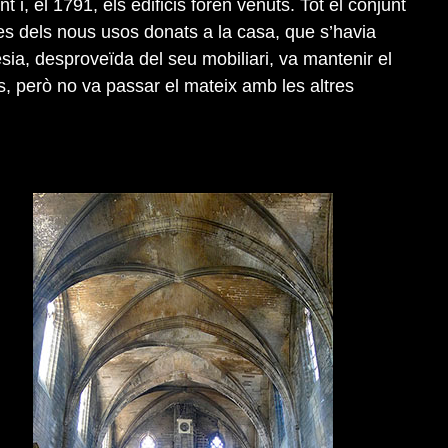
 i, el 1791, els edificis foren venuts. Tot el conjunt
tes dels nous usos donats a la casa, que s’havia
lésia, desproveïda del seu mobiliari, va mantenir el
s, però no va passar el mateix amb les altres