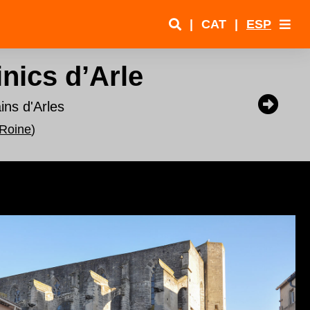
|
CAT
|
ESP
nics d’Arle
ins d'Arles
 Roine
)