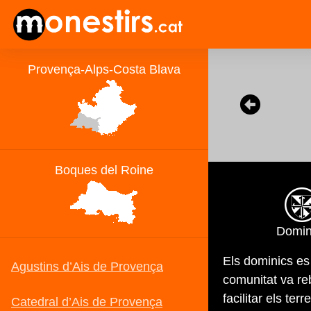
Domin
Els dominics es 
comunitat va re
facilitar els ter