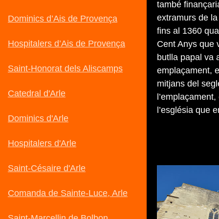
també finançaria
extramurs de la 
fins al 1360 qua
Cent Anys que v
butlla papal va 
emplaçament, en
mitjans del seg
l’emplaçament, 
l’església que 