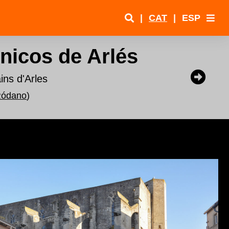
|
CAT
|
ESP
nicos de Arlés
ins d'Arles
Ródano
)