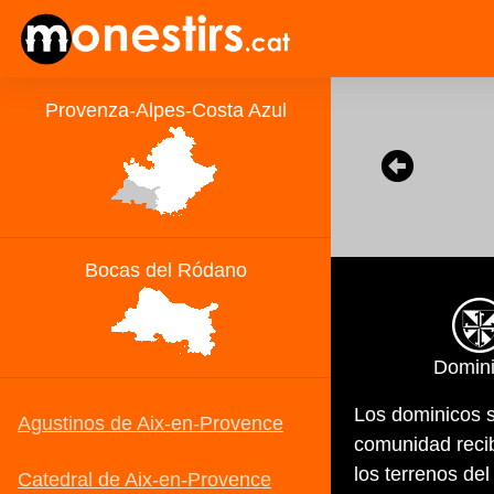
Domin
Los dominicos s
comunidad recib
los terrenos de