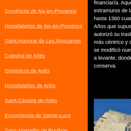
financiaría. Aq
extramuros de l
hasta 1360 cuan
Años que supuso
autorizó su tra
más céntrico y 
se modificó nu
a levante, donde
conserva.