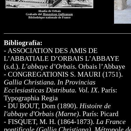
Abadía de Orbais
Grabado del
Monasticon Gallicanum
Bibliothèque nationale de France
Bibliografía:
- ASSOCIATION DES AMIS DE
L’ABBATIALE D’ORBAIS L’ABBAYE
(s.d.).
L’abbaye d’Orbais
. Orbais l’Abbaye
- CONGREGATIONIS S. MAURI (1751).
Gallia Christiana. In Provincias
Ecclesiasticas Distributa. Vol. IX
. París:
Typographia Regia
- DU BOUT, Dom (1890).
Histoire de
l'abbaye d'Orbais (Marne)
. París: Picard
- FISQUET, M. H. (1864-1873).
La France
pontificale (Gallia Christiana). Métropole d