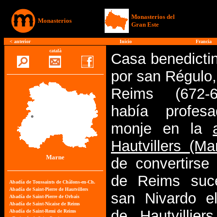
Monasterios del
Monasterios
Gran Este
<
anterior
Inicio
Francia
català
Casa benedicti
por san Régulo,
Reims (672-
había profes
monje en la
Hautvillers (Ma
Marne
de convertirse
de Reims suc
san Nivardo e
de Hautvillier