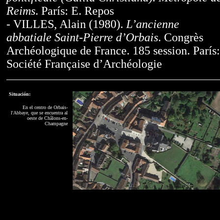
Reims
. París: E. Repos
- VILLES, Alain (1980).
L’ancienne
abbatiale Saint-Pierre d’Orbais
. Congrès
Archéologique de France. 185 session. París:
Société Française d’Archéologie
Situación:
En el centro de Orbais-
l'Abbaye, que se encuentra al
oeste de Châlons-en-
Champagne