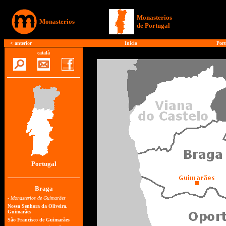
Monasterios
Monasterios
de Portugal
<
anterior
Inicio
Port
català
Portugal