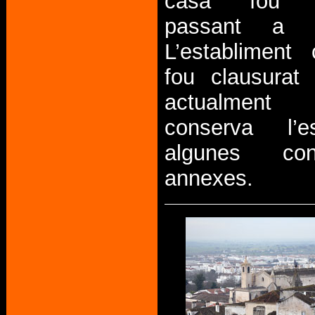
casa fou r
passant a o
L’establiment 
fou clausurat
actualmen
conserva l’e
algunes cons
annexes.