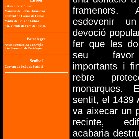
framenors. 
esdevenir u
devoció popula
fer que les do
seu favor
importants i fi
rebre prote
monarques. 
sentit, el 1439 
va aixecar un 
recinte, ed
acabaria destr