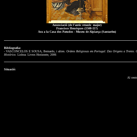
Anunciació (de l'antic retaule major)
Francisco Henriques (1508-11?)
Ara a la Casa dos Patudos - Museu de Alpiarça (Santarém)
Bibliografia:
- VASCONCELOS E SOUSA, Bernardo, i altres.
Ordens Religiosas em Portugal: Das Origens a Trento. 
Histórico
. Lisboa: Livros Horizonte, 2006
Situació:
Al cent