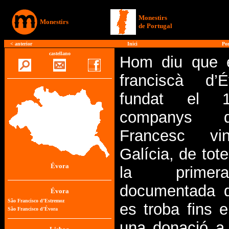
Monestirs
Monestirs
de Portugal
<
anterior
Inici
>
Por
castellano
Hom diu que e
franciscà d’
fundat el 
companys 
Francesc vi
Galícia, de to
Évora
la prime
documentada d
es troba fins 
una donació a 