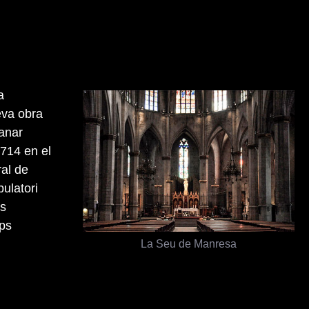
a
eva obra
 anar
1714 en el
ral de
ulatori
ls
mps
La Seu de Manresa