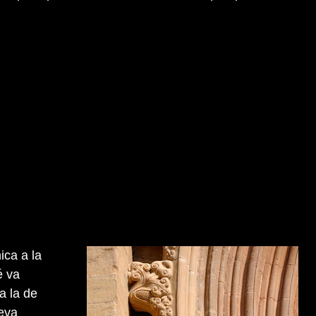
ica a la
é va
a la de
seva