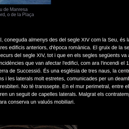
u de Manresa
rd, o de la Plaça
al, coneguda almenys des del segle XIV com la Seu, és l
res edificis anteriors, d'època romànica. El gruix de la s
decurs del segle XIV, tot i que en els segles següents va
incidències que van afectar l'edifici, com ara l'incendi el 
erra de Successió. És una església de tres naus, la cent
s i les laterals molt estretes, comunicades per un deamb
resbiteri. No té transsepte. En el mur perimetral, entre e
bren un seguit de capelles laterals. Malgrat els contrate
ara conserva un valuós mobiliari.