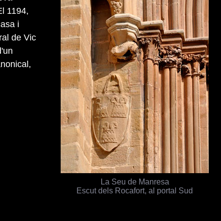
El 1194,
asa i
ral de Vic
d'un
nonical,
La Seu de Manresa
Escut dels Rocafort, al portal Sud