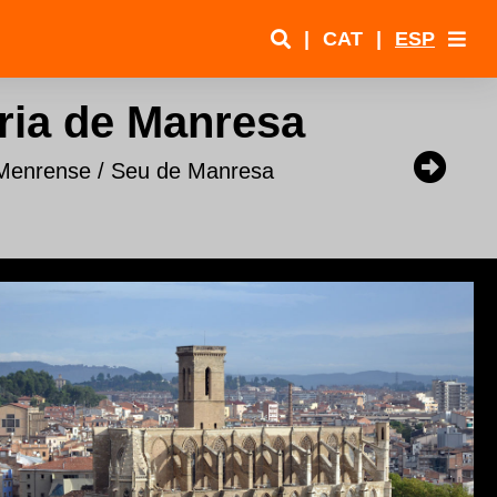
|
CAT
|
ESP
ria de Manresa
 Menrense / Seu de Manresa