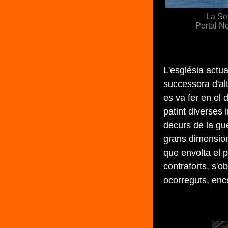
La Se
Portal No
L'església actu
successora d'alt
es va fer en el 
patint diverses 
decurs de la gu
grans dimension
que envolta el p
contraforts, s'o
ocorreguts, enc