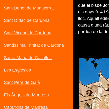
que el bisbe Jo
els anys 914 i 
lloc. Aquell edi
causa d’una ràt
pèrdua de la do