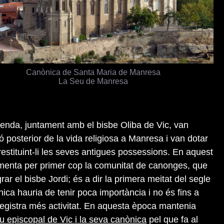
Canònica de Santa Maria de Manresa
La Seu de Manresa
nda, juntament amb el bisbe Oliba de Vic, van
ió posterior de la vida religiosa a Manresa i van dotar
stituint-li les seves antigues possessions. En aquest
smenta per primer cop la comunitat de canonges, que
rar el bisbe Jordi; és a dir la primera meitat del segle
ica hauria de tenir poca importància i no és fins a
registra més activitat. En aquesta època mantenia
u episcopal de Vic i la seva canònica
pel que fa al