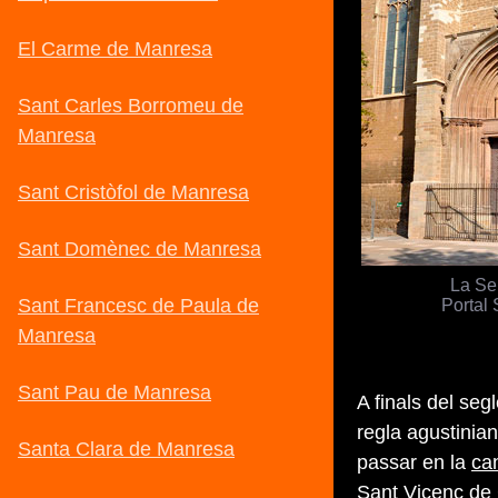
La Se
Portal 
A finals del seg
regla agustinia
passar en la
can
Sant Vicenç de