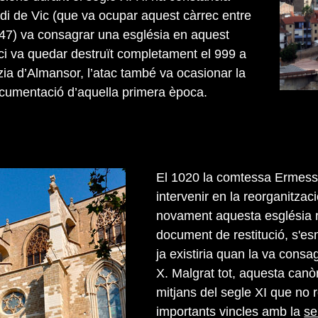
rdi de Vic (que va ocupar aquest càrrec entre
947) va consagrar una església en aquest
fici va quedar destruït completament el 999 a
zia d’Almansor, l’atac també va ocasionar la
cumentació d’aquella primera època.
El 1020 la comtessa Ermesse
intervenir en la reorganitzac
novament aquesta església re
document de restitució, s'e
ja existiria quan la va consag
X. Malgrat tot, aquesta canòn
mitjans del segle XI que no 
importants vincles amb la
se