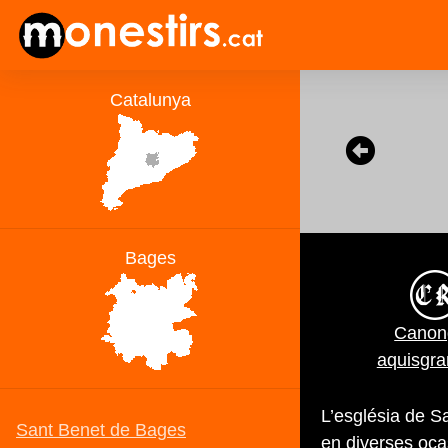
Canon
aquisgr
L’església de 
en diverses oca