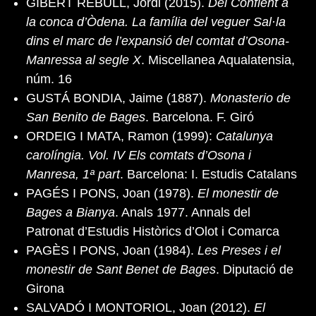
GIBERT REBULL, Jordi (2015).
Del Conflent a
la conca d’Òdena. La família del veguer Sal·la
dins el marc de l’expansió del comtat d’Osona-
Manressa al segle X
. Miscellanea Aqualatensia,
núm. 16
GUSTÁ BONDIA, Jaime (1887).
Monasterio de
San Benito de Bages
. Barcelona. F. Giró
ORDEIG I MATA, Ramon (1999):
Catalunya
carolíngia. Vol. IV Els comtats d’Osona i
Manresa, 1ª part
. Barcelona: I. Estudis Catalans
PAGÉS I PONS, Joan (1978).
El monestir de
Bages a Bianya
. Anals 1977. Annals del
Patronat d’Estudis Històrics d’Olot i Comarca
PAGÈS I PONS, Joan (1984).
Les Preses i el
monestir de Sant Benet de Bages
. Diputació de
Girona
SALVADÓ I MONTORIOL, Joan (2012).
El