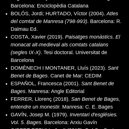
Barcelona: Enciclopèdia Catalana
BOLÓS, Jordi; HURTADO, Víctor (2004).
Atles
del comtat de Manresa (798-993)
. Barcelona: R.
Dalmau Ed.
COSTA, Xavier (2019).
Paisatges monàstics. El
monacat alt-medieval als comtats catalans
(segles IX-X)
. Tesi doctoral. Universitat de
Barcelona
DOMÈNECH I MONTANER, Lluís (2023).
Sant
Benet de Bages
. Canet de Mar: CEDIM
ESPAÑOL, Francesca (2001).
Sant Benet de
Bages
. Manresa: Angle Editorial
FERRER, Llorenç (2018).
San Benet de Bages,
entendre un monestir.
Manresa: C. E. Bages
GAVÍN, Josep M. (1979).
Inventari d'esglésies.
Vol. 5. Bages
. Barcelona: Arxiu Gavín