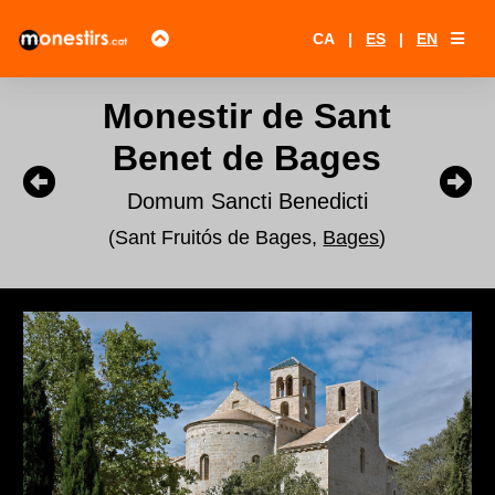
CA
|
ES
|
EN
Monestir de Sant
Benet de Bages
Domum Sancti Benedicti
(Sant Fruitós de Bages,
Bages
)