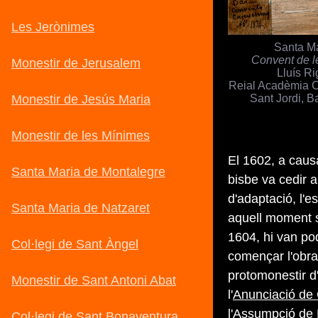
Santa Ma
Convent de l
Lluís Ri
Reial Acadèmia C
Sant Jordi, B
El 1602, a causa
bisbe va cedir a
d'adaptació, l'
aquell moment s
1604, hi van po
començar l'obra 
protomonestir d
l'
Anunciació de
l'
Assumpció de 