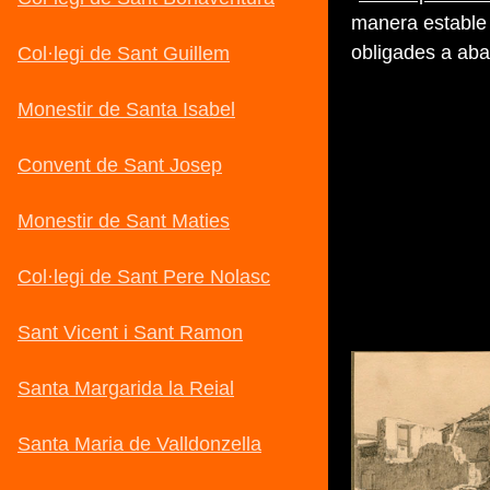
manera estable 
obligades a aba