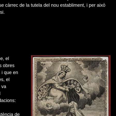
se càrrec de la tutela del nou establiment, i per això
si.
e, el
es obres
 i que en
s, el
y va
l
dacions:
)
stència de