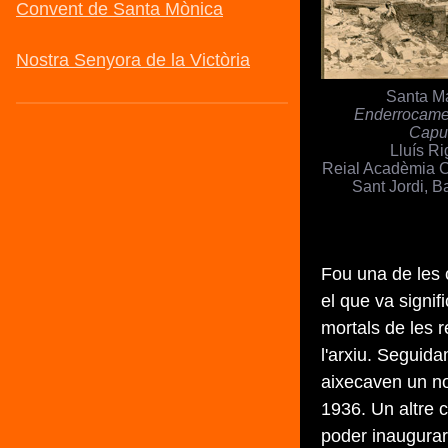
Santa Ma
Enderrocamen
Capu
Lluís Ri
Reial Acadèmia C
Sant Jordi, B
Fou una de les 
el que va signif
mortals de les r
l'arxiu. Seguid
aixecaven un no
1936. Un altre 
poder inaugurar