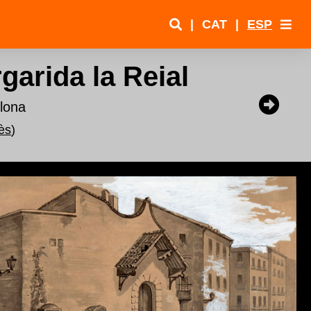
|
CAT
|
ESP
garida la Reial
lona
ès
)