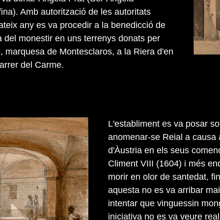
na). Amb autorització de les autoritats
ateix any es va procedir a la benedicció de
a del monestir en uns terrenys donats per
, marquesa de Montesclaros, a la Riera d'en
carrer del Carme.
L'establiment es va posar so
anomenar-se Reial a causa a 
d'Àustria en els seus comen
Climent VIII (1604) i més e
morir en olor de santedat, fin
aquesta no es va arribar mai
intentar que vinguessin mon
iniciativa no es va veure rea