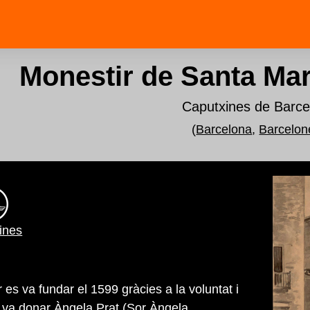
Monestir de Santa Mar
Caputxines de Barce
(
Barcelona
,
Barcelon
ines
es va fundar el 1599 gràcies a la voluntat i
i va donar Àngela Prat (Sor Àngela