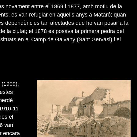
s novament entre el 1869 i 1877, amb motiu de la
nts, es van refugiar en aquells anys a Mataró; quan
les dependències tan afectades que ho van posar a la
de la ciutat; el 1878 es posava la primera pedra del
situats en el Camp de Galvany (Sant Gervasi) i el
 (1909),
restes
 perdé
 1910-11
des el
56 van
r encara