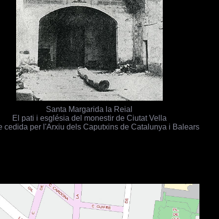
Santa Margarida la Reial
El pati i església del monestir de Ciutat Vella
 cedida per l'Arxiu dels Caputxins de Catalunya i Balears