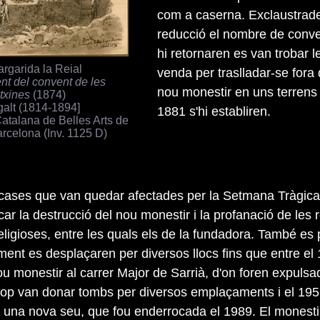
com a caserna. Exclaustrade
reducció el nombre de conve
hi retornaren es van trobar 
rgarida la Reial
venda per traslladar-se fora 
t del convent de les
nou monestir en uns terrens 
txines
(1874)
galt (1814-1894]
1881 s'hi establiren.
atalana de Belles Arts de
arcelona (Inv. 1125 D)
cases que van quedar afectades per la Setmana Tràgica
icar la destrucció del nou monestir i la profanació de les 
eligioses, entre les quals els de la fundadora. També es
ament es desplaçaren per diversos llocs fins que entre el
u monestir al carrer Major de Sarrià, d'on foren expulsa
cop van donar tombs per diversos emplaçaments i el 19
 una nova seu, que fou enderrocada el 1989. El monesti