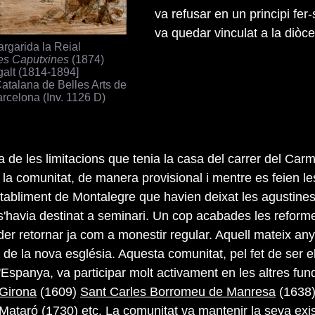
va refusar en un principi fer-
va quedar vinculat a la diòce
rgarida la Reial
es Caputxines
(1874)
galt (1814-1894]
atalana de Belles Arts de
arcelona (Inv. 1126 D)
 de les limitacions que tenia la casa del carrer del Carm
 la comunitat, de manera provisional i mentre es feien l
establiment de Montalegre que havien deixat les agustines
'havia destinat a seminari. Un cop acabades les reforme
der retornar ja com a monestir regular. Aquell mateix an
de la nova església. Aquesta comunitat, pel fet de ser e
'Espanya, va participar molt activament en les altres fun
 Girona
(1609)
Sant Carles Borromeu de Manresa
(1638
Mataró
(1730) etc. La comunitat va mantenir la seva exi