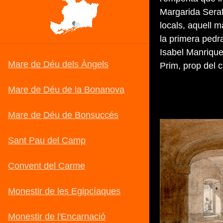
Margarida Serafi
locals, aquell m
la primera pedr
Isabel Manrique
Prim, prop del 