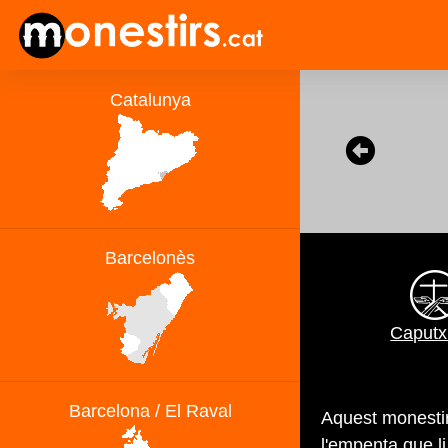
Caputx
Aquest monestir 
l'empenta que l