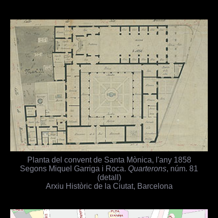
Planta del convent de Santa Mònica, l'any 1858
Segons Miquel Garriga i Roca.
Quarterons
, núm. 81
(detall)
Arxiu Històric de la Ciutat, Barcelona