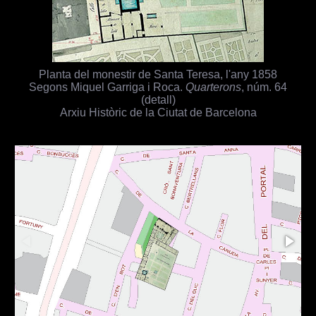
Planta del monestir de Santa Teresa, l'any 1858
Segons Miquel Garriga i Roca.
Quarterons
, núm. 64
(detall)
Arxiu Històric de la Ciutat de Barcelona