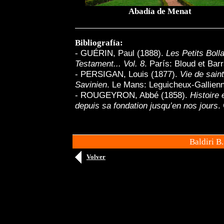
Abadía de Menat
Bibliografía:
-
GUÉRIN, Paul (1888).
Les Petits Boll
Testament... Vol. 8
. París: Bloud et Barr
- PERSIGAN, Louis (1877).
Vie de sain
Savinien
. Le Mans: Leguicheux-Gallien
- ROUGEYRON, Abbé (1858).
Histoire
depuis sa fondation jusqu’en nos jours
.
Baldiri B
Volver