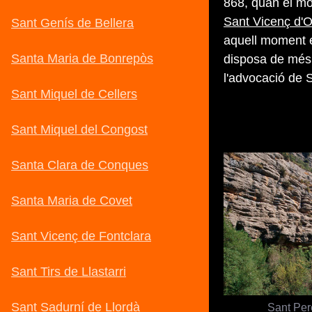
868, quan el mo
Sant Vicenç d'O
aquell moment 
disposa de més 
l'advocació de 
Sant Per