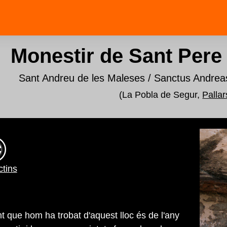
Monestir de Sant Pere
Sant Andreu de les Maleses / Sanctus Andrea
(La Pobla de Segur,
Palla
tins
t que hom ha trobat d'aquest lloc és de l'any