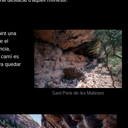
nint una
e el
ncia,
l camí es
 va quedar
Sant Pere de les Maleses