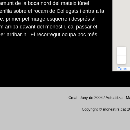
munt de la boca nord del mateix túnel
s'enfila sobre el rocam de Collegats i entra a la
re, primer pel marge esquerre i després al
m arriba davant del monestir, cal passar el
 per arribar-hi. El recorregut ocupa poc més
Creat: Juny de 2006 / Actualitzat: M