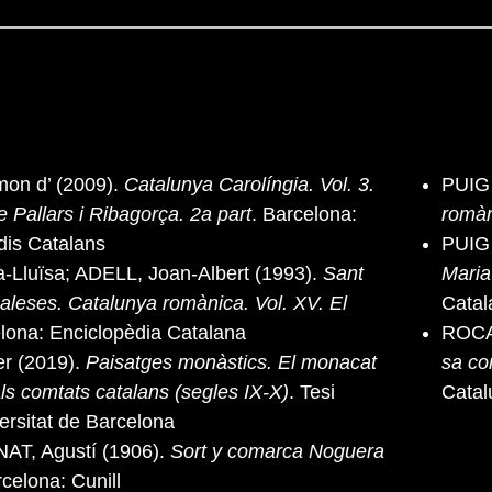
on d’ (2009).
Catalunya Carolíngia. Vol. 3.
PUIG 
 Pallars i Ribagorça. 2a part
. Barcelona:
romàn
udis Catalans
PUIG 
-Lluïsa; ADELL, Joan-Albert (1993).
Sant
Maria
aleses. Catalunya romànica. Vol. XV. El
Catal
elona: Enciclopèdia Catalana
ROCA
r (2019).
Paisatges monàstics. El monacat
sa c
als comtats catalans (segles IX-X)
. Tesi
Catal
versitat de Barcelona
T, Agustí (1906).
Sort y comarca Noguera
rcelona: Cunill