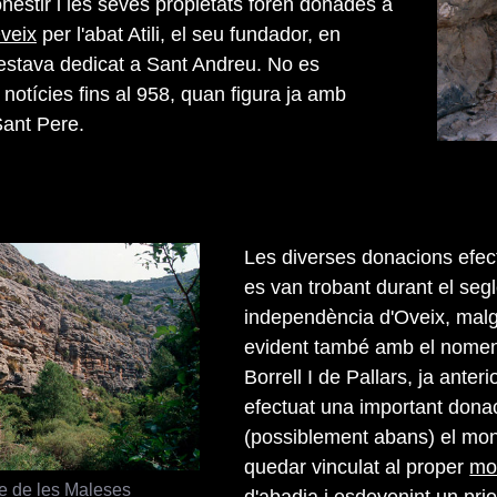
nestir i les seves propietats foren donades a
veix
per l'abat Atili, el seu fundador, en
estava dedicat a Sant Andreu. No es
notícies fins al 958, quan figura ja amb
Sant Pere.
Les diverses donacions efec
es van trobant durant el segle
independència d'Oveix, malgr
evident també amb el nomen
Borrell I de Pallars, ja ant
efectuat una important donac
(possiblement abans) el mon
quedar vinculat al proper
mo
e de les Maleses
d'abadia i esdevenint un prio