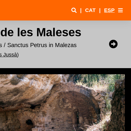
|
CAT
|
ESP
 de les Maleses
s / Sanctus Petrus in Malezas
rs Jussà
)