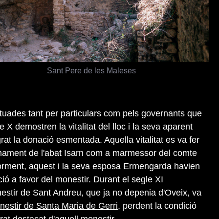
Sant Pere de les Maleses
tuades tant per particulars com pels governants que
 X demostren la vitalitat del lloc i la seva aparent
at la donació esmentada. Aquella vitalitat es va fer
ament de l'abat Isarn com a marmessor del comte
eriorment, aquest i la seva esposa Ermengarda havien
ió a favor del monestir. Durant el segle XI
estir de Sant Andreu, que ja no depenia d'Oveix, va
nestir de Santa Maria de Gerri
, perdent la condició
rat destacat d'aquell monestir.