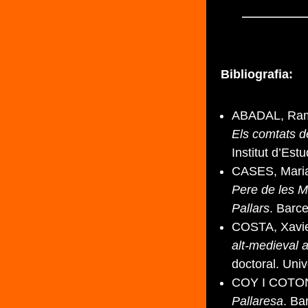
Bibliografia:
ABADAL, Ram
Els comtats de
Institut d’Est
CASES, Maria
Pere de les M
Pallars
. Barc
COSTA, Xavie
alt-medieval 
doctoral. Uni
COY I COTONA
Pallaresa
. Ba