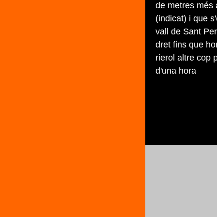
de metres més a
(indicat) i que 
vall de Sant Pe
dret fins que ho
rierol altre cop
d'una hora