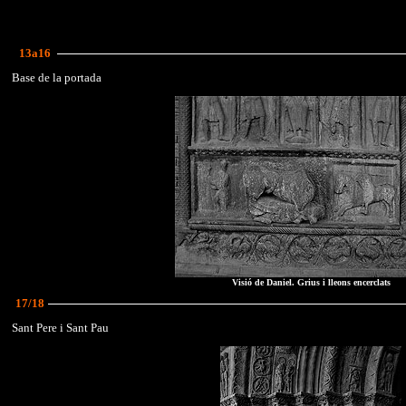
13a16
Base de la portada
Visió de Daniel. Grius i lleons encerclats
17/18
Sant Pere i Sant Pau