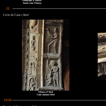
Predicant a Nínive
Jonàs sota l'heura
22
Cicle de Caín i Abel
Ofrena d'Abel
Caín matant Abel
23/24