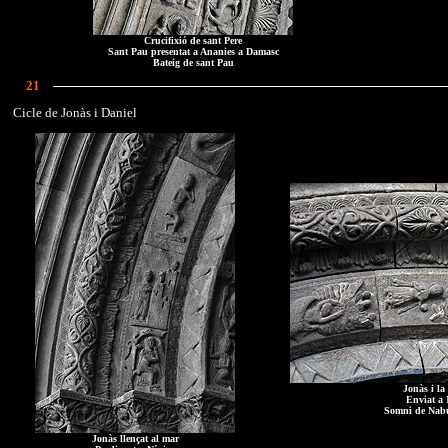
Crucifixió de sant Pere
Sant Pau presentat a Ananies a Damasc
Bateig de sant Pau
21
Cicle de Jonàs i Daniel
Jonàs i la
Enviat a 
Somni de Nab
Jonàs llençat al mar