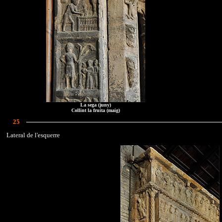
La sega (juny)
Collint la fruita (maig)
25
Lateral de l'esquerre