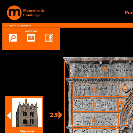
Monestirs de
Por
Catalunya
<
retorn al monestir
castellano
Monestir