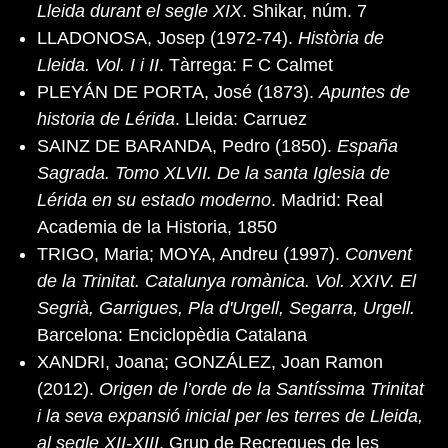
Lleida durant el segle XIX
. Shikar, núm. 7
LLADONOSA, Josep (1972-74).
Història de
Lleida. Vol. I i II
. Tàrrega: F C Calmet
PLEYÁN DE PORTA, José (1873).
Apuntes de
historia de Lérida
. Lleida: Carruez
SAINZ DE BARANDA, Pedro (1850).
España
Sagrada. Tomo XLVII. De la santa Iglesia de
Lérida en su estado moderno
. Madrid: Real
Academia de la Historia, 1850
TRIGO, Maria; MOYA, Andreu (1997).
Convent
de la Trinitat. Catalunya romànica. Vol. XXIV. El
Segrià, Garrigues, Pla d'Urgell, Segarra, Urgell.
Barcelona: Enciclopèdia Catalana
XANDRI, Joana; GONZÁLEZ, Joan Ramon
(2012).
Origen de l’orde de la Santíssima Trinitat
i la seva expansió inicial per les terres de Lleida,
al segle XII-XIII
. Grup de Recreques de les