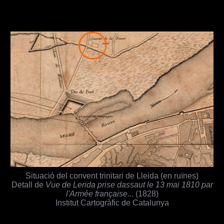
Situació del convent trinitari de Lleida (en ruïnes)
Detall de
Vue de Lerida prise dassaut le 13 mai 1810 par
l'Armée française..
. (1828)
Institut Cartogràfic de Catalunya