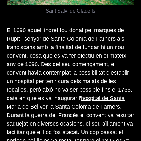
Sant Salvi de Cladells
El 1690 aquell indret fou donat pel marquès de
Rupit i senyor de Santa Coloma de Farners als
franciscans amb la finalitat de fundar-hi un nou
convent, cosa que es va fer efectiu en el mateix
any de 1690. Des del seu començament, el
convent havia contemplat la possibilitat d’establir
un hospital per tenir cura dels malats de les
rodalies, però això no va ser possible fins el 1735,
data en que es va inaugurar l'
hospital de Santa
Maria de Bellver
, a Santa Coloma de Farners.
Durant la guerra del Francès el convent va resultar
saquejat en diverses ocasions, el seu aïllament va
facilitar que el lloc fos atacat. Un cop passat el
període bèl·lic es va restaurar però el 1822 es va