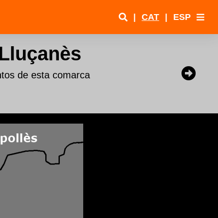
|
CAT
|
ESP
 Lluçanès
ntos de esta comarca