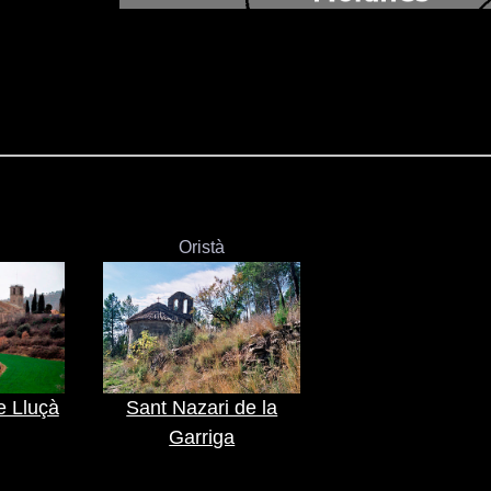
Oristà
e Lluçà
Sant Nazari de la
Garriga