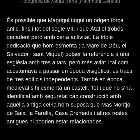
Fotografia de Xènia Berta (Patrimoni Gencat)
És possible que Magrigul tingui un origen força
antic, fins i tot del segle VII, i que Àtal el trobés
decadent però amb certa activitat. La triple
dedicació que hom esmenta (la Mare de Déu, el
Salvador i sant Miquel) potser fa referència a una
església amb tres altars, però més aviat i tal com
acostumava a passar en època visigòtica, es tracti
de tres edificis independents. També en època
medieval s’hi esmenta un castell. Tot i que no s’ha
identificat amb seguretat cap construcció amb
aquella antiga cel·la hom suposa que Mas Montjoi
de Baix, la Farella, Casa Cremada i altres restes
antigues hi podrien estar relacionades.