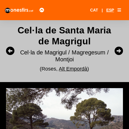
CAT
|
ESP
Cel·la de Santa Maria
de Magrigul
Cel·la de Magrigul / Magregesum /
Montjoi
(Roses,
Alt Empordà
)