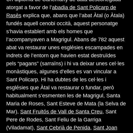
atorgat a favor de l’
abadia de Sant Policarp de
Rasès
explica que, abans que l’abat Àtal (o Àtala)
fundés aquell cenobi occità, aquest personatge
s’havia establert amb els homes que
l’acompanyaven a Magrigul. Abans de 782 aquest
abat va restaurar unes esglésies escampades en
indrets de l’entorn que havien estat destruïdes
pels “pagans” (sarraïns) i hi va deixar unes cel·les
monàstiques, algunes d’elles es van vincular a
Sant Policarp. Hi ha dubtes de les cel·les i
esglésies que Àtal va restaurar o fundar, però
habitualment s’esmenten les de Magrigul, Santa
Maria de Roses, Sant Esteve de Mata (la Selva de
Mar),
Sant Fruitós de Vall de Santa Creu
, Sant
Pere de Rodes, Sant Feliu de la Garriga
(Viladamat),
Sant Cebrià de Penida
,
Sant Joan