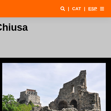
|
CAT
|
ESP
Chiusa