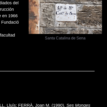
diados del
trucción
e en 1966
a Fundació
 facultad
Santa Catalina de Sena
L, Lluís; FERRÀ, Joan M. (1990).
Ses Monges