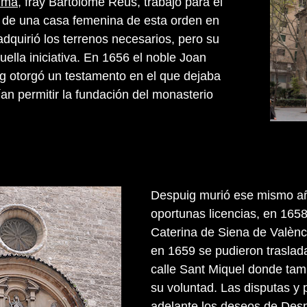
lma
, fray Bartolomé Reus, trabajó para el
 de una casa femenina de esta orden en
adquirió los terrenos necesarios, pero su
ella iniciativa. En 1656 el noble Joan
g otorgó un testamento en el que dejaba
an permitir la fundación del monasterio
Despuig murió ese mismo año
oportunas licencias, en 165
Caterina de Siena de Valènc
en 1659 se pudieron traslada
calle Sant Miquel donde tamb
su voluntad. Las disputas y 
adelante los deseos de Desp