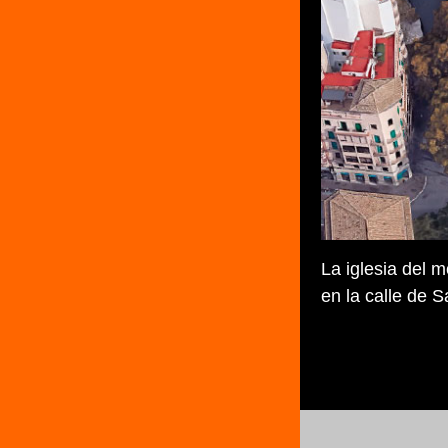
La iglesia del 
en la calle de S