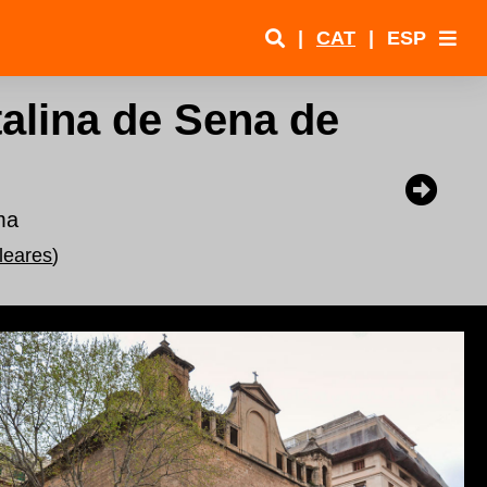
|
CAT
|
ESP
alina de Sena de
ma
aleares
)