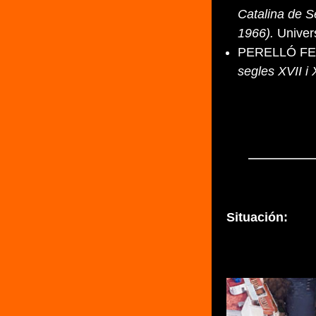
Catalina de S
1966).
Univers
PERELLÓ FER
segles XVII i 
Situación: