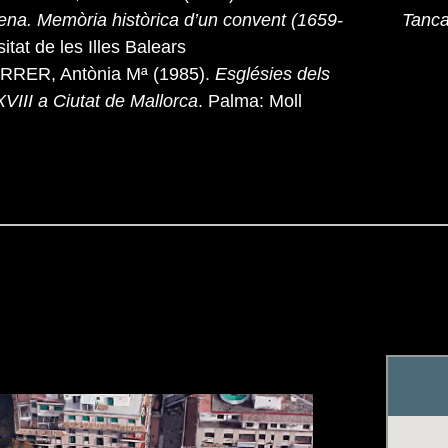
ena. Memòria històrica d’un convent (1659-
Tanc
itat de les Illes Balears
RER, Antònia Mª (1985).
Esglésies dels
XVIII a Ciutat de Mallorca
. Palma: Moll