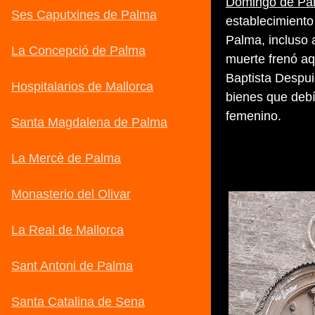
Domingo de Pa
establecimiento
Palma, incluso 
muerte frenó aqu
Baptista Despui
bienes que debí
femenino.