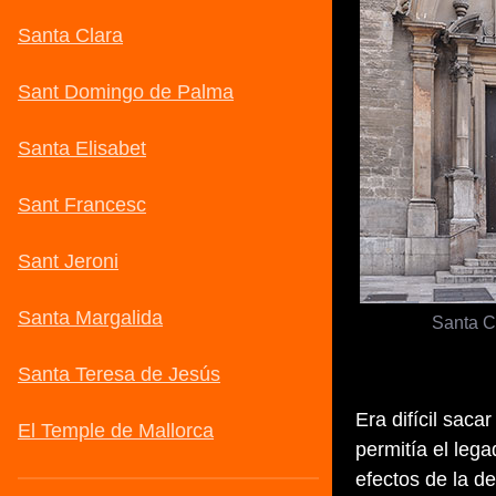
Santa C
Era difícil saca
permitía el lega
efectos de la d