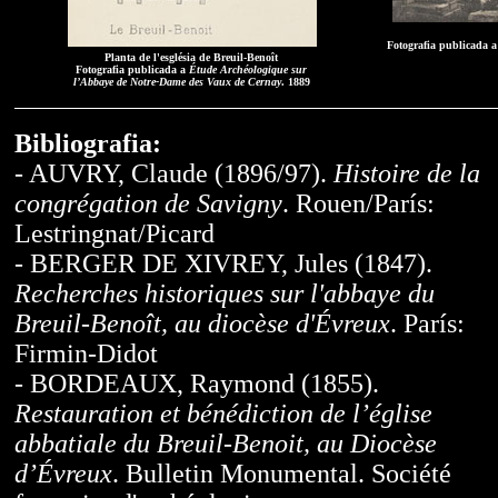
Fotografia publicada a
Planta de l'església de Breuil-Benoît
Fotografia publicada a
Étude Archéologique sur
l’Abbaye de Notre-Dame des Vaux de Cernay
. 1889
Bibliografia:
- AUVRY, Claude (1896/97).
Histoire de la
congrégation de Savigny
. Rouen/París:
Lestringnat/Picard
- BERGER DE XIVREY, Jules (1847).
Recherches historiques sur l'abbaye du
Breuil-Benoît, au diocèse d'Évreux
. París:
Firmin-Didot
- BORDEAUX, Raymond (1855).
Restauration et bénédiction de l’église
abbatiale du Breuil-Benoit, au Diocèse
d’Évreux
. Bulletin Monumental. Société