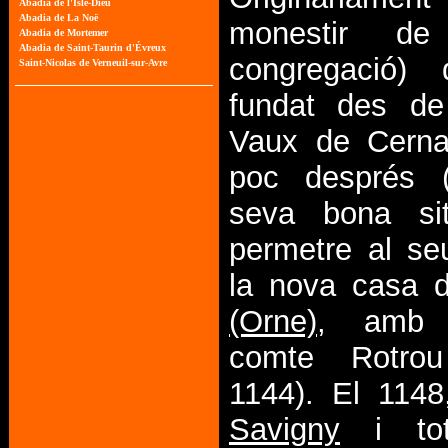
monestir de
congregació) 
fundat des de
Vaux de Cernay
poc després (
seva bona sit
permetre al se
la nova casa
(Orne)
, amb l
comte Rotrou
1144). El 1148,
Savigny
i tot