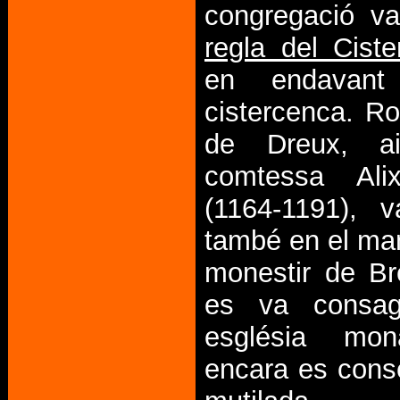
congregació va
regla del Ciste
en endavan
cistercenca. Ro
de Dreux, a
comtessa Ali
(1164-1191), v
també en el ma
monestir de Br
es va consag
església mon
encara es conse