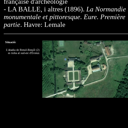
française d'archéologie
- LA BALLE, i altres (1896).
La Normandie
monumentale et pittoresque. Eure. Première
partie
. Havre: Lemale
Situació:
L'abadia de Breuil-Benoît (2)
es troba al sud-est d'Évreux