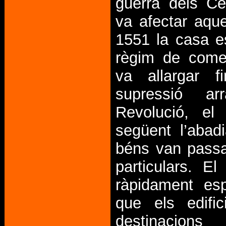
guerra dels C
va afectar aque
1551 la casa e
règim de come
va allargar f
supressió a
Revolució, el
següent l’abad
béns van pass
particulars. El
ràpidament esp
que els edific
destinacions