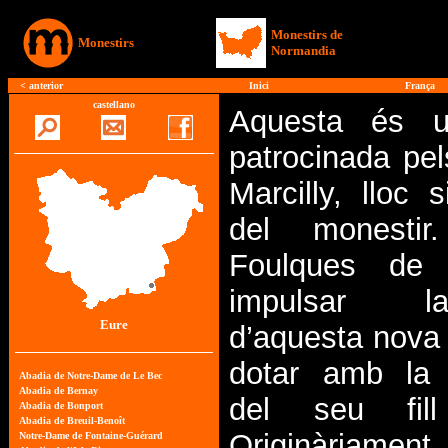
Monestirs de
Monestirs
Normandia
<
anterior
Inici
França
castellano
Aquesta és u
patrocinada pe
Marcilly, lloc 
del monestir
Foulques de 
impulsar l
Eure
d’aquesta nova
dotar amb la c
del seu fill
Originàriam