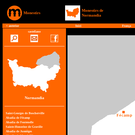
Monestirs de
Monestirs
Normandia
<
anterior
Inici
França
castellano
Normandia