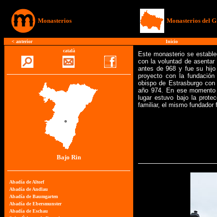
Monasterios
Monasterios del G
<
anterior
Inicio
català
Este monasterio se establec
con la voluntad de asentar 
antes de 968 y fue su hijo 
proyecto con la fundación
obispo de Estrasburgo con
año 974. En ese momento H
lugar estuvo bajo la prot
familiar, el mismo fundador
Bajo Rin