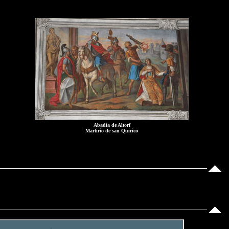
Abadía de Altorf
Martirio de san Quirico