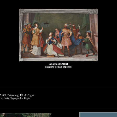
Abadía de Altorf
Milagro de san Quirico
. II/1
. Estrasburg: Éd. du Signe
 V
. París: Typographia Regia