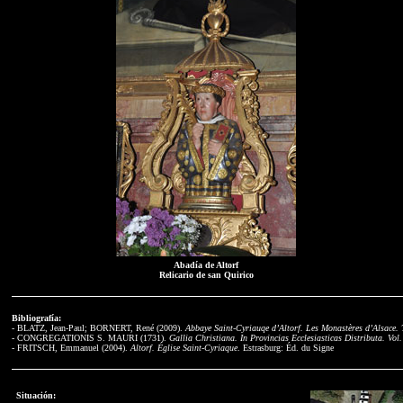
Abadía de Altorf
Relicario de san Quirico
Bibliografía:
- BLATZ, Jean-Paul; BORNERT, René (2009).
Abbaye Saint-Cyriauqe d’Altorf. Les Monastères d’Alsace. T
- CONGREGATIONIS S. MAURI (1731).
Gallia Christiana. In Provincias Ecclesiasticas Distributa. Vol.
- FRITSCH, Emmanuel (2004).
Altorf. Église Saint-Cyriaque
. Estrasburg: Éd. du Signe
Situación: