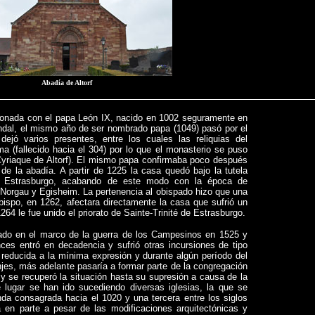
Abadía de Altorf
ionada con el papa León IX, nacido en 1002 seguramente en
ondal, el mismo año de ser nombrado papa (1049) pasó por el
dejó varios presentes, entre los cuales las reliquias del
a (fallecido hacia el 304) por lo que el monasterio se puso
Cyriaque de Altorf). El mismo papa confirmaba poco después
de la abadía. A partir de 1225 la casa quedó bajo la tutela
e Estrasburgo, acabando de este modo con la época de
 Norgau y Egisheim. La pertenencia al obispado hizo que una
obispo, en 1262, afectara directamente la casa que sufrió un
1264 le fue unido el priorato de Sainte-Trinité de Estrasburgo.
pado en el marco de la guerra de los Campesinos en 1525 y
es entró en decadencia y sufrió otras incursiones de tipo
 reducida a la mínima expresión y durante algún período del
jes, más adelante pasaría a formar parte de la congregación
y se recuperó la situación hasta su supresión a causa de la
 lugar se han ido sucediendo diversas iglesias, la que se
da consagrada hacia el 1020 y una tercera entre los siglos
 en parte a pesar de las modificaciones arquitectónicas y