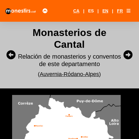
CA
|
ES
|
EN
|
FR
Monasterios de
Cantal
Relación de monasterios y conventos
de este departamento
(
Auvernia-Ródano-Alpes
)