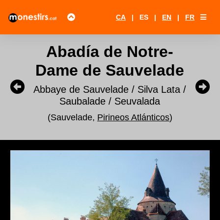
CA
|
ES
|
EN
|
FR
Abadía de Notre-
Dame de Sauvelade
Abbaye de Sauvelade / Silva Lata /
Saubalade / Seuvalada
(Sauvelade,
Pirineos Atlánticos
)