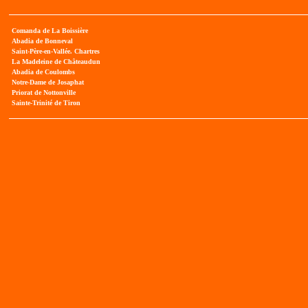
Comanda de La Boissière
Abadia de Bonneval
Saint-Père-en-Vallée. Chartres
La Madeleine de Châteaudun
Abadia de Coulombs
Notre-Dame de Josaphat
Priorat de Nottonville
Sainte-Trinité de Tiron