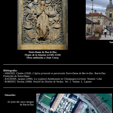
Not
Notre-Dame de Bar-le-Duc
Virgen de la letanías
(c1505-1510)
Obra atribuida a Jean Crocq
Bibliografía:
- AIMOND, Charles (1958).
L'église prieurale et paroissiale Notre-Dame de Bar-le-Duc
. Bar-le-Duc:
Presbytère de Notre-Dame
- BAUDOIN, Jacques (1990).
La sculpture flamboyante en Champagne-Lorraine
. Nonette: Créer
- ROBINET, Nicolas (1898).
Pouillé du Diocèse de Verdun. Vol. 2
. Verdun: L. Laurent
Situación:
Al norte del casco antiguo
de Bar-le-Duc