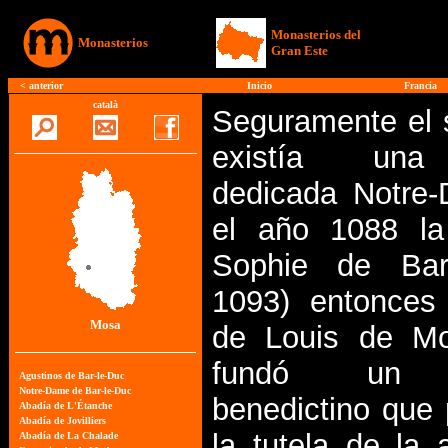
Monasterios del
Monasterios
Gran Este
<
anterior
Inicio
Francia
català
Seguramente el 
existía una 
dedicada Notre
el año 1088 la
Sophie de Bar
1093) entonces
Mosa
de Louis de Mon
fundó un p
benedictino que
la tutela de la