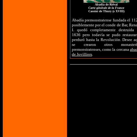
Abadía de Riéval
Carte générale de la France
Cassini de Thury (s XVIII)
Abadía premonstratense fundada el 11
posiblemente por el conde de Bar, Ren
I. quedó completamente destruida
1636 pero todavía se pudo restaura
perduró hasta la Revolución. Desee a
se crearon otros monasteri
premonstratenses, como la cercana
aba
de Jovilliers
.