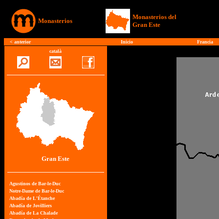
Monasterios del
Monasterios
Gran Este
<
anterior
Inicio
Francia
català
Gran Este