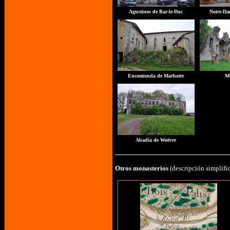
Agustinos de Bar-le-Duc
Notre-Da
Encomienda de Marbotte
M
Abadía de Woëvre
Otros monasterios
(descripción simplifi