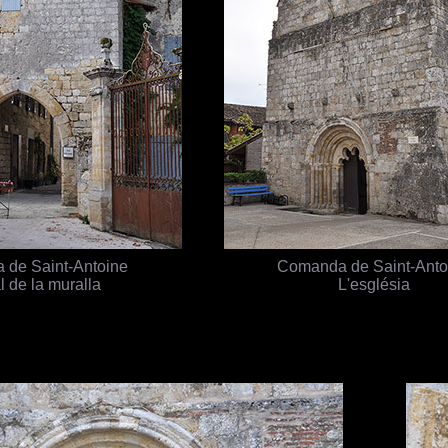
de Saint-Antoine
Comanda de Saint-Anto
l de la muralla
L'església