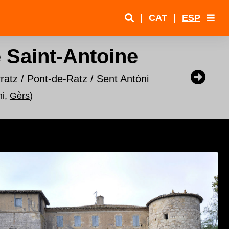
|
CAT
|
ESP
 Saint-Antoine
rratz / Pont-de-Ratz / Sent Antòni
ni,
Gèrs
)