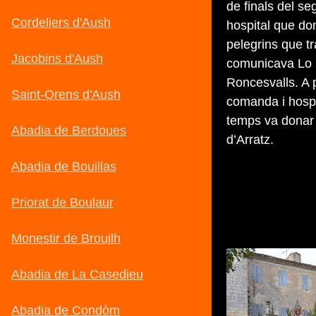
de finals del se
hospital que do
pelegrins que t
comunicava Lo 
Roncesvalls. A p
comanda i hospi
temps va donar 
d’Arratz.