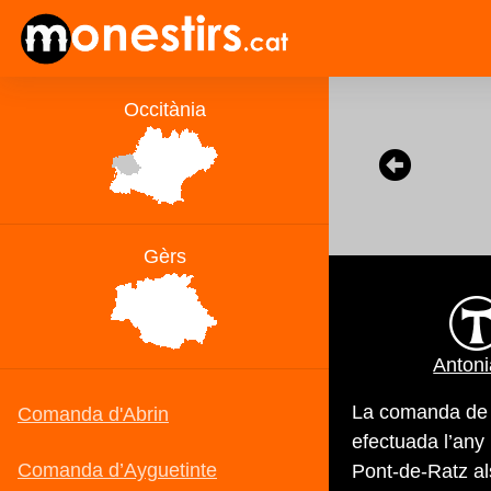
Anton
La comanda de S
efectuada l’any 
Pont-de-Ratz al