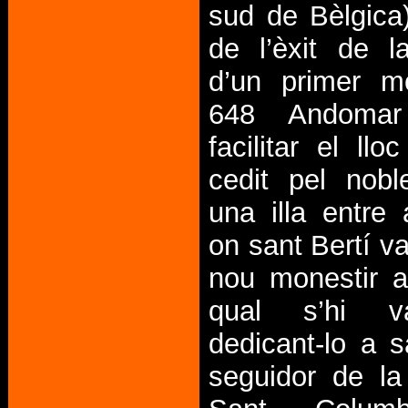
sud de Bèlgica
de l’èxit de l
d’un primer mo
648 Andoma
facilitar el llo
cedit pel nobl
una illa entre 
on sant Bertí v
nou monestir al
qual s’hi v
dedicant-lo a s
seguidor de l