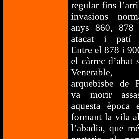
regular fins l’arr
invasions norm
anys 860, 878
atacat i patí d
Entre el 878 i 9
el càrrec d’abat 
Venerable
arquebisbe de 
va morir assa
aquesta època 
formant la vila a
l’abadia, que m