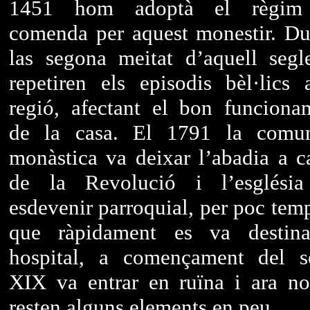
1451 hom adoptà el règim
comenda per aquest monestir. Du
las segona meitat d’aquell segl
repetiren els episodis bèl·lics 
regió, afectant el bon funciona
de la casa. El 1791 la comun
monàstica va deixar l’abadia a c
de la Revolució i l’esglési
esdevenir parroquial, per poc temp
que ràpidament es va destin
hospital, a començament del s
XIX va entrar en ruïna i ara n
resten alguns elements en peu.