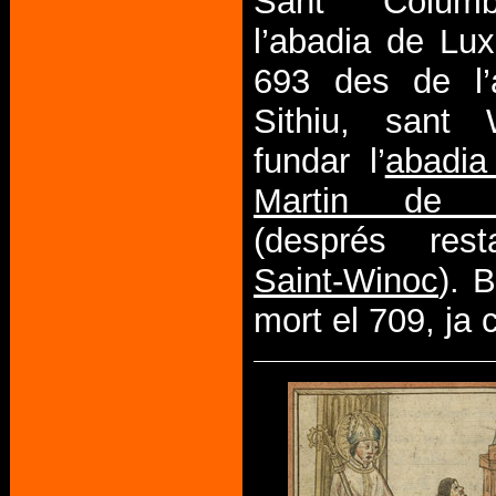
Sant Colum
l’abadia de Lux
693 des de l’
Sithiu, sant
fundar l’
abadia
Martin de 
(després res
Saint-Winoc
). B
mort el 709, ja 