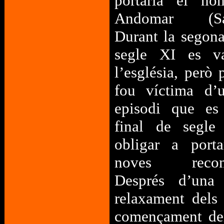
portaria el n
Andomar (Sai
Durant la segona
segle XI es va
l’església, però
fou víctima d’u
episodi que es 
final de segl
obligar a port
noves reconst
Després d’una
relaxament dels
començament del