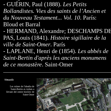
- GUÉRIN, Paul (1888).
Les Petits
Bollandistes. Vies des saints de l’Ancien et
du Nouveau Testament... Vol. 10
. París:
Bloud et Barral
- HERMAND, Alexandre; DESCHAMPS D
PAS, Louis (1841).
Histoire sigillaire de la
ville de Saint-Omer
. París
- LAPLANE, Henri de (1854).
Les abbés de
Saint-Bertin d'après les anciens monumens
de ce monastère
. Saint-Omer
Situació:
Les ruïnes de l'abadia de
Saint-Bertin es troben a
llevant del centre històric de
Saint-Omer