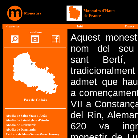
Monestirs d'Hauts-
Monestirs
de-France
<
anterior
Inici
França
castellano
Aquest monesti
nom del seu 
sant Bertí,
tradicional
admet que hau
a començament
Pas de Calais
VII a Constança
del Rin, Aleman
620 va ingr
monestir de Lux