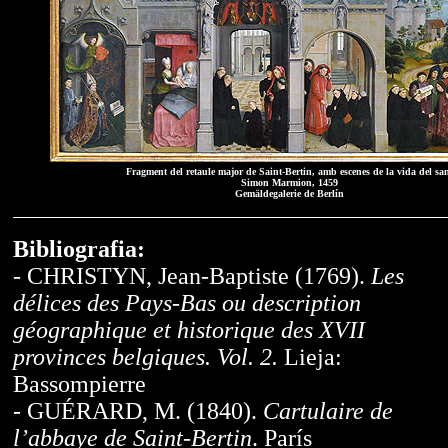
Fragment del retaule major de Saint-Bertin, amb escenes de la vida del sa
Simon Marmion, 1459
Gemäldegalerie de Berlín
Bibliografia:
- CHRISTYN, Jean-Baptiste (1769).
Les
délices des Pays-Bas ou description
géographique et historique des XVII
provinces belgiques. Vol. 2.
Lieja:
Bassompierre
- GUÉRARD, M. (1840).
Cartulaire de
l’abbaye de Saint-Bertin
. París