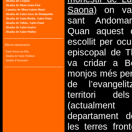
Saona)
on va 
sant Andomar
Quan aquest d
escollit per oc
episcopal de 
va cridar a B
monjos més per 
de l’evangeli
territori de
(actualm
departament d
les terres fron