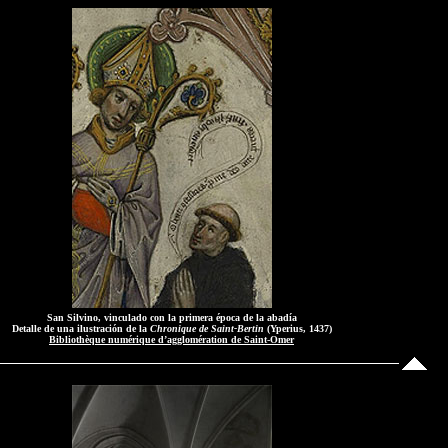
San Silvino, vinculado con la primera época de la abadía
Detalle de una ilustración de la
Chronique de Saint-Bertin
(Yperius, 1437)
Bibliothèque numérique d’agglomération de Saint-Omer