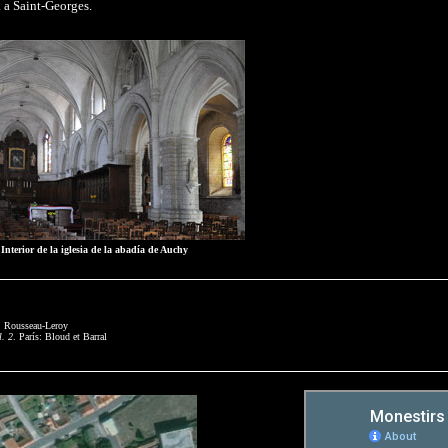
 a Saint-Georges.
Interior de la iglesia de la abadía de Auchy
s: Rousseau-Leroy
l. 2
. París: Bloud et Barral