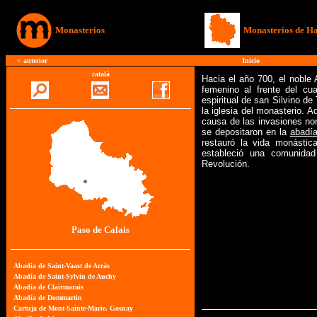
Monasterios
Monasterios de Ha
<
anterior
Inicio
català
Hacia el año 700, el noble
femenino al frente del cu
espiritual de san Silvino de
la iglesia del monasterio. 
causa de las invasiones nor
se depositaron en la
abadía
restauró la vida monástic
estableció una comunidad
Revolución.
Paso de Calais