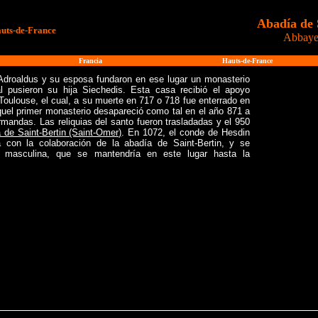
Abadía de 
uts-de-France
Abbaye 
Francia
Hauts-de-France
 Adroaldus y su esposa fundaron en ese lugar un monasterio
al pusieron su hija Siechedis. Esta casa recibió el apoyo
 Toulouse, el cual, a su muerte en 717 o 718 fue enterrado en
Aquel primer monasterio desapareció como tal en el año 871 a
mandas. Las reliquias del santo fueron trasladadas y el 950
 de Saint-Bertin (Saint-Omer)
. En 1072, el conde de Hesdin
a con la colaboración de la abadía de Saint-Bertin, y se
 masculina, que se mantendría en este lugar hasta la