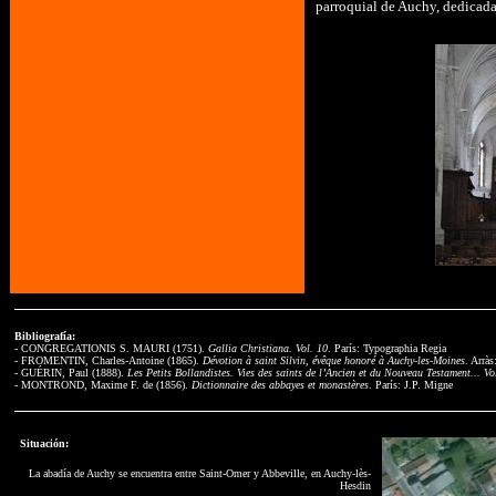
parroquial de Auchy, dedicada
Bibliografía:
- CONGREGATIONIS S. MAURI (1751).
Gallia Christiana. Vol. 10
. París: Typographia Regia
- FROMENTIN, Charles-Antoine (1865).
Dévotion à saint Silvin, évêque honoré à Auchy-les-Moines
. Arrà
- GUÉRIN, Paul (1888).
Les Petits Bollandistes. Vies des saints de l’Ancien et du Nouveau Testament... Vo
- MONTROND, Maxime F. de (1856).
Dictionnaire des abbayes et monastères
. París: J.P. Migne
Situación:
La abadía de Auchy se encuentra entre Saint-Omer y Abbeville, en Auchy-lès-
Hesdin