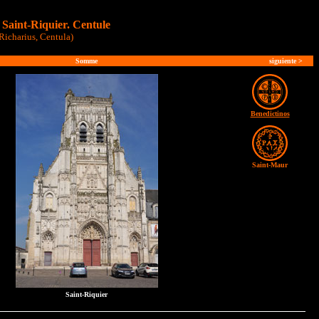
Saint-Riquier. Centule
 Richarius, Centula)
Somme
siguiente
>
Benedictinos
S
aint-Maur
Saint-Riquier