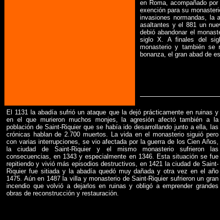
en Roma, acompañado por el 
exención para su monasterio
invasiones normandas, la a
asaltantes y el 881 un nue
debió abandonar el monaste
siglo X. A finales del si
monasterio y también se r
bonanza, el gran abad de es
El 1131 la abadía sufrió un ataque que la dejó prácticamente en ruinas y
en el que murieron muchos monjes, la agresión afectó también a la
población de Saint-Riquier que se había ido desarrollando junto a ella, las
crónicas hablan de 2.700 muertos. La vida en el monasterio siguió pero
con varias interrupciones, se vio afectada por la guerra de los Cien Años,
la ciudad de Saint-Riquier y el mismo monasterio sufrieron las
consecuencias, en 1343 y especialmente en 1346. Esta situación se fue
repitiendo y vivió más episodios destructivos, en 1421 la ciudad de Saint-
Riquier fue sitiada y la abadía quedó muy dañada y otra vez en el año
1475. Aún en 1487 la villa y monasterio de Saint-Riquier sufrieron un gran
incendio que volvió a dejarlos en ruinas y obligó a emprender grandes
obras de reconstrucción y restauración.