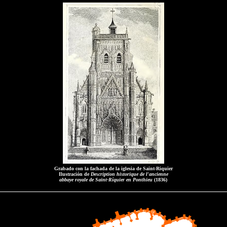
Grabado con la fachada de la iglesia de Saint-Riquier
Ilustración de
Description historique de l'ancienne
abbaye royale de Saint-Ríquier en Ponthieu
(1836)