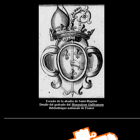
Escudo de la abadía de Saint-Riquier
Detalle del grabado del
Monasticon Gallicanum
Bibliothèque nationale de France