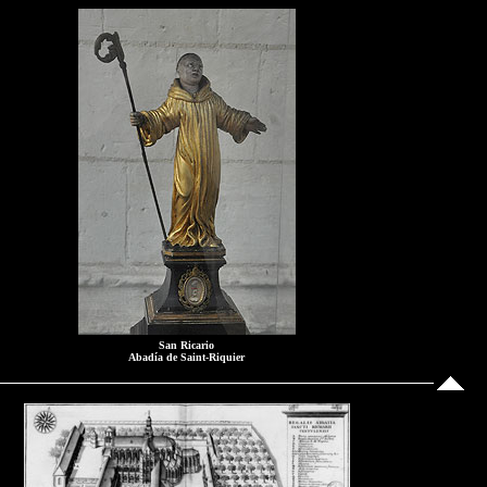
San Ricario
Abadía de Saint-Riquier