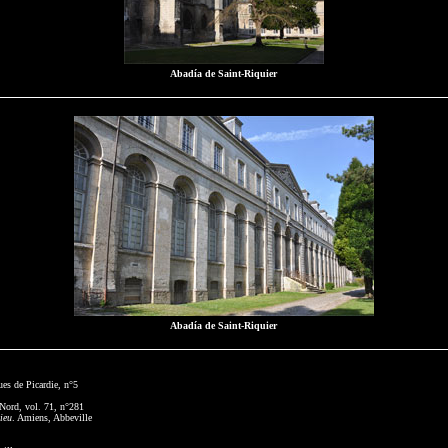
Abadía de Saint-Riquier
Abadía de Saint-Riquier
ues de Picardie, n°5
Nord, vol. 71, n°281
ieu
. Amiens, Abbeville