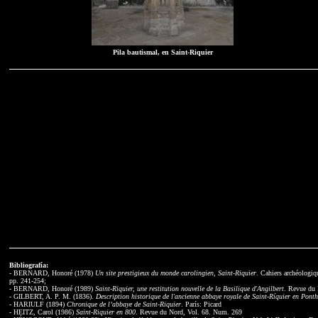
Pila bautismal, en Saint-Riquier
Bibliografía:
- BERNARD, Honoré (1978)
Un site prestigieux du monde carolingien, Saint-Riquier
. Cahiers archéologiq
pp. 241-254;
- BERNARD, Honoré (1989)
Saint-Riquier, une restitution nouvelle de la Basilique d'Angilbert
. Revue du 
- GILBERT, A. P. M. (1836).
Description historique de l'ancienne abbaye royale de Saint-Ríquier en Ponth
- HARIULF (1894)
Chronique de l’abbaye de Saint-Riquier
. París: Picard
- HEITZ, Carol (1986)
Saint-Riquier en 800
. Revue du Nord, Vol. 68. Num. 269