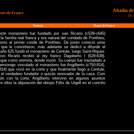
Abadía de 
uts-de-France
(S.
Francia
Hauts-de-France
este monasterio fue fundado por san Ricario (c539-c645)
la familia real franca y era natural del condado de Ponthieu,
omo el primer conde de Ponthieu. De joven conoció unos
 que le convirtieron, más adelante se dedicó a difundir el
 año 625 fundó el monasterio de Centule, luego Saint-Riquier.
ivo Ricario recibió al rey franco Dagoberto I (629-639).
sque como eremita, donde murió. Su cuerpo fue trasladado a
 personaje vinculado al monasterio fue Angilberto (c750-814),
14) que vivió en la corte y que finalmente llegó a Centule,
n el verdadero fundador o quizás renovador de la casa. Com
ón con la corte, Angilberto intervino en algunos asuntos
e ellos la abjuración del obispo Félix de Urgell en el concilio