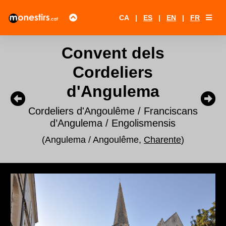
CA
|
ES
|
EN
|
FR
Convent dels
Cordeliers
d'Angulema
Cordeliers d'Angoulême / Franciscans
d’Angulema / Engolismensis
(Angulema / Angoulême,
Charente
)