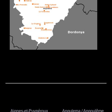
Aignes-et-Puypéroux
Angulema / Angoulême