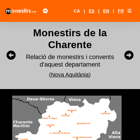
CA
|
ES
|
EN
|
FR
Monestirs de la
Charente
Relació de monestirs i convents
d'aquest departament
(
Nova Aquitània
)