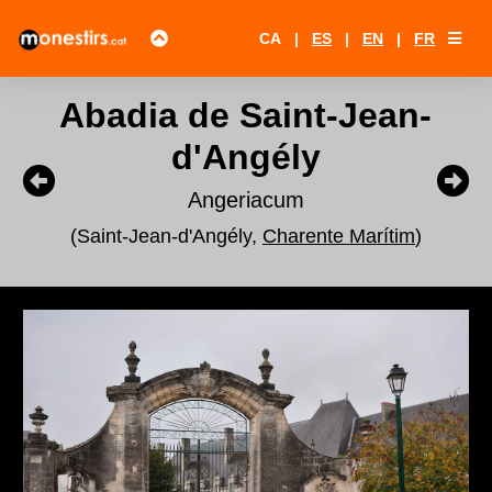
CA
|
ES
|
EN
|
FR
Abadia de Saint-Jean-
d'Angély
Angeriacum
(Saint-Jean-d'Angély,
Charente Marítim
)