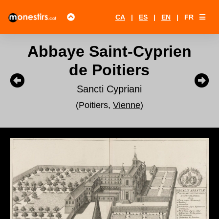
CA
|
ES
|
EN
|
FR
Abbaye Saint-Cyprien
de Poitiers
Sancti Cypriani
(Poitiers,
Vienne
)