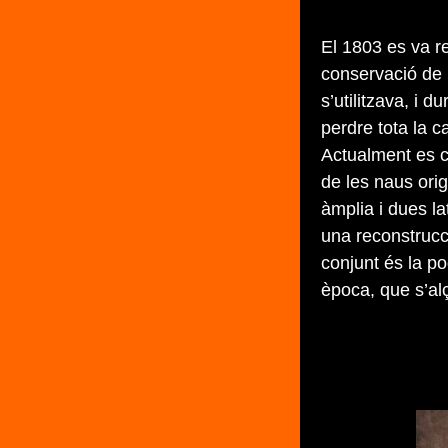
El 1803 es va res
conservació de l
s’utilitzava, i 
perdre tota la c
Actualment es c
de les naus orig
àmplia i dues la
una reconstrucc
conjunt és la p
època, que s’alç