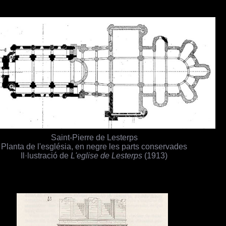
Saint-Pierre de Lesterps
Planta de l'església, en negre les parts conservades
Il·lustració de
L'eglise de Lesterps
(1913)