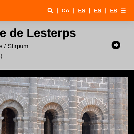
|
CA
|
ES
|
EN
|
FR
re de Lesterps
s / Stirpum
e
)