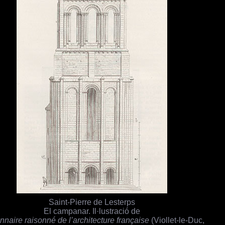
Saint-Pierre de Lesterps
El campanar. Il·lustració de
nnaire raisonné de l’architecture française
(Viollet-le-Duc,