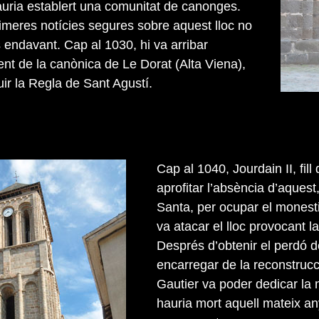
uria establert una comunitat de canonges.
primeres notícies segures sobre aquest lloc no
 endavant. Cap al 1030, hi va arribar
ent de la canònica de Le Dorat (Alta Viena),
uir la Regla de Sant Agustí.
Cap al 1040, Jourdain II, fil
aprofitar l’absència d’aques
Santa, per ocupar el monesti
va atacar el lloc provocant l
Després d’obtenir el perdó d
encarregar de la reconstrucci
Gautier va poder dedicar la 
hauria mort aquell mateix any