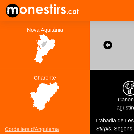
Canon
agustin
L’abadia de Lest
Stirpis
. Segons l