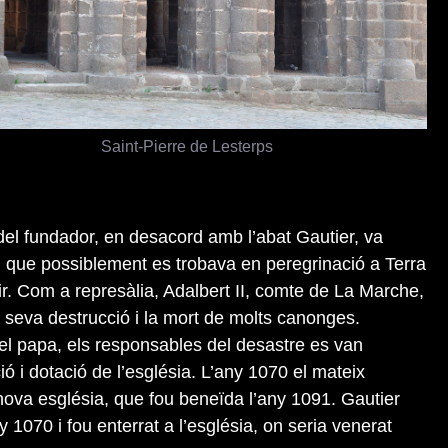
Saint-Pierre de Lesterps
l del fundador, en desacord amb l’abat Gautier, va
t, que possiblement es trobava en peregrinació a Terra
r. Com a represàlia, Adalbert II, comte de La Marche,
a seva destrucció i la mort de molts canonges.
el papa, els responsables del desastre es van
ó i dotació de l’església. L’any 1070 el mateix
nova església, que fou beneïda l’any 1091. Gautier
 1070 i fou enterrat a l’església, on seria venerat