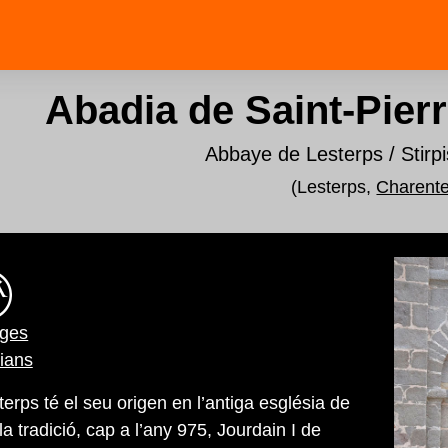
Abadia de Saint-Pier
Abbaye de Lesterps / Stirpi
(Lesterps,
Charent
ges
ians
erps té el seu origen en l’antiga església de
a tradició, cap a l’any 975, Jourdain I de