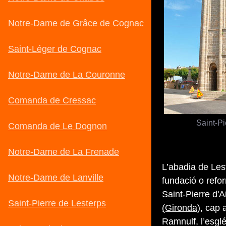
Saint-Pi
L’abadia de Lest
fundació o refo
Saint-Pierre d'A
(Gironda)
, cap 
Ramnulf, l’esgl