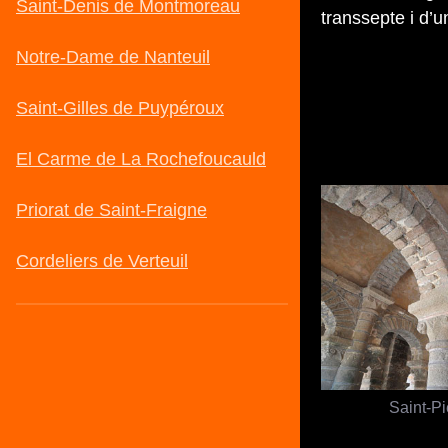
transsepte i d’
Saint-Pi