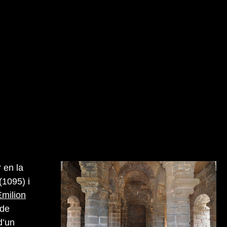
 en la
(1095) i
Émilion
 de
d’un