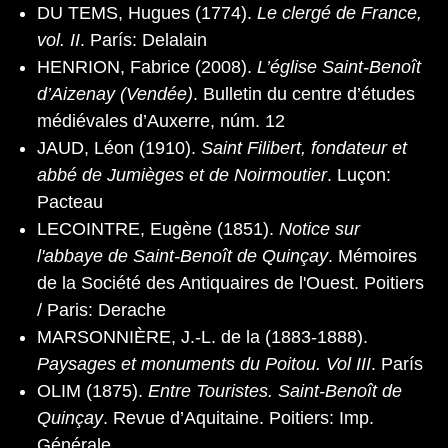
DU TEMS, Hugues (1774).
Le clergé de France,
vol. II
. París: Delalain
HENRION, Fabrice (2008).
L’église Saint-Benoît
d’Aizenay (Vendée)
. Bulletin du centre d’études
médiévales d’Auxerre, núm. 12
JAUD, Léon (1910).
Saint Filibert, fondateur et
abbé de Jumièges et de Noirmoutier
. Luçon:
Pacteau
LECOINTRE, Eugène (1851).
Notice sur
l'abbaye de Saint-Benoît de Quinçay
. Mémoires
de la Société des Antiquaires de l'Ouest. Poitiers
/ Paris: Derache
MARSONNIÈRE, J.-L. de la (1883-1888).
Paysages et monuments du Poitou. Vol III
. París
OLIM (1875).
Entre Touristes. Saint-Benoît de
Quinçay
. Revue d’Aquitaine. Poitiers: Imp.
Générale