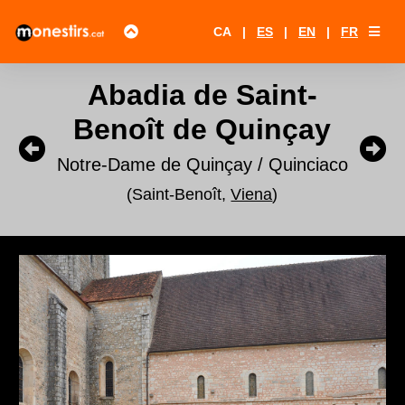
CA
|
ES
|
EN
|
FR
Abadia de Saint-
Benoît de Quinçay
Notre-Dame de Quinçay / Quinciaco
(Saint-Benoît,
Viena
)