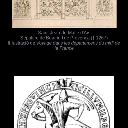
Saint-Jean-de-Malte d'Ais
Sepulcre de Beatriu I de Provença († 1267)
Il·lustració de
Voyage dans les départemens du midi de
la France