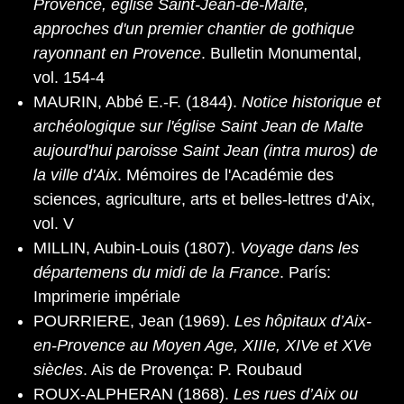
Provence, église Saint-Jean-de-Malte,
approches d'un premier chantier de gothique
rayonnant en Provence
. Bulletin Monumental,
vol. 154-4
MAURIN, Abbé E.-F. (1844).
Notice historique et
archéologique sur l'église Saint Jean de Malte
aujourd'hui paroisse Saint Jean (intra muros) de
la ville d'Aix
. Mémoires de l'Académie des
sciences, agriculture, arts et belles-lettres d'Aix,
vol. V
MILLIN, Aubin-Louis (1807).
Voyage dans les
départemens du midi de la France
. París:
Imprimerie impériale
POURRIERE, Jean (1969).
Les hôpitaux d’Aix-
en-Provence au Moyen Age, XIIIe, XIVe et XVe
siècles
. Ais de Provença: P. Roubaud
ROUX-ALPHERAN (1868).
Les rues d’Aix ou