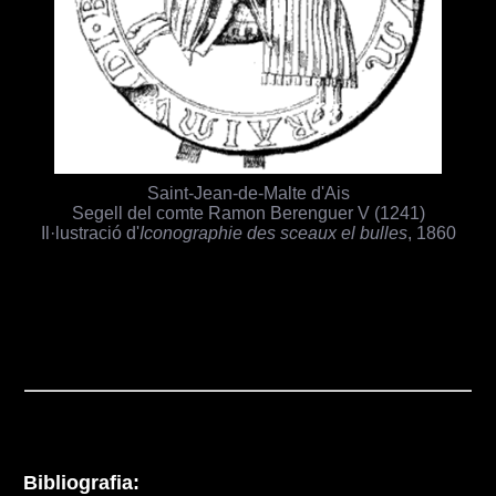
Saint-Jean-de-Malte d'Ais
Segell del comte Ramon Berenguer V (1241)
Il·lustració d'
Iconographie des sceaux el bulles
, 1860
Bibliografia: