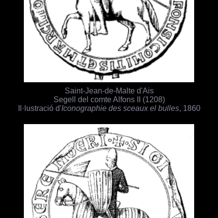
Saint-Jean-de-Malte d'Ais
Segell del comte Alfons II (1208)
Il·lustració d'
Iconographie des sceaux el bulles
, 1860