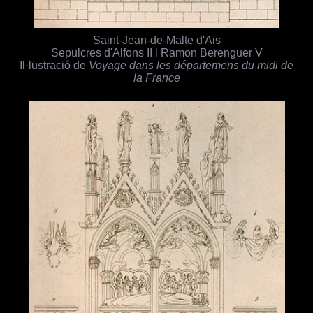
Saint-Jean-de-Malte d'Ais
Sepulcres d'Alfons II i Ramon Berenguer V
Il·lustració de
Voyage dans les départemens du midi de
la France