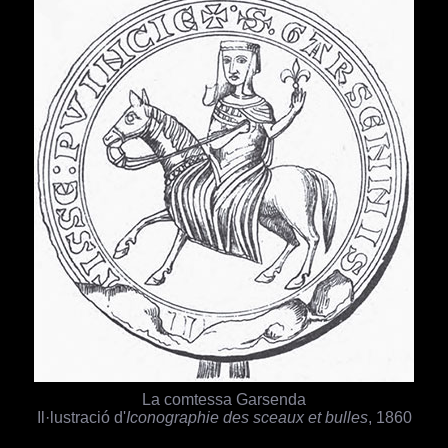
La comtessa Garsenda
Il·lustració d'
Iconographie des sceaux et bulles
, 1860