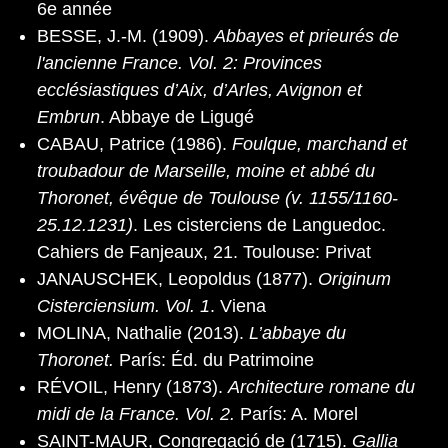
6e année
BESSE, J.-M. (1909).
Abbayes et prieurés de
l'ancienne France. Vol. 2: Provinces
ecclésiastiques d’Aix, d’Arles, Avignon et
Embrun
. Abbaye de Ligugé
CABAU, Patrice (1986).
Foulque, marchand et
troubadour de Marseille, moine et abbé du
Thoronet, évêque de Toulouse (v. 1155/1160-
25.12.1231)
. Les cisterciens de Languedoc.
Cahiers de Fanjeaux, 21. Toulouse: Privat
JANAUSCHEK, Leopoldus (1877).
Originum
Cisterciensium. Vol. 1
. Viena
MOLINA, Nathalie (2013).
L’abbaye du
Thoronet.
París: Éd. du Patrimoine
RÉVOIL, Henry (1873).
Architecture romane du
midi de la France. Vol. 2.
París: A. Morel
SAINT-MAUR, Congregació de (1715).
Gallia