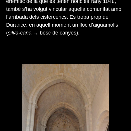
eremític de la que es tenen notícies l’any 1048,
també s’ha volgut vincular aquella comunitat amb
l’arribada dels cistercencs. Es troba prop del
Durance, en aquell moment un lloc d’aiguamolls
(
silva-cana
→ bosc de canyes).