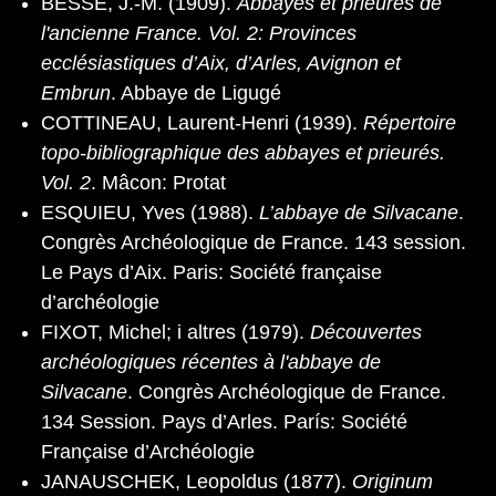
BESSE, J.-M. (1909).
Abbayes et prieurés de
l'ancienne France. Vol. 2: Provinces
ecclésiastiques d’Aix, d’Arles, Avignon et
Embrun
. Abbaye de Ligugé
COTTINEAU, Laurent-Henri (1939).
Répertoire
topo-bibliographique des abbayes et prieurés.
Vol. 2
. Mâcon: Protat
ESQUIEU, Yves (1988).
L’abbaye de Silvacane
.
Congrès Archéologique de France. 143 session.
Le Pays d’Aix. Paris: Société française
d’archéologie
FIXOT, Michel; i altres (1979).
Découvertes
archéologiques récentes à l'abbaye de
Silvacane
. Congrès Archéologique de France.
134 Session. Pays d’Arles. París: Société
Française d’Archéologie
JANAUSCHEK, Leopoldus (1877).
Originum